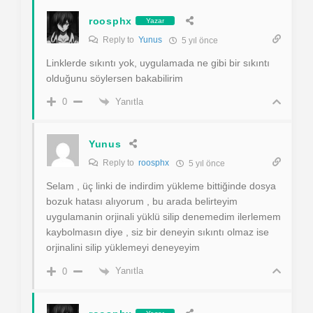
roosphx
Yazar
Reply to
Yunus
5 yıl önce
Linklerde sıkıntı yok, uygulamada ne gibi bir sıkıntı
olduğunu söylersen bakabilirim
Yanıtla
0
Yunus
Reply to
roosphx
5 yıl önce
Selam , üç linki de indirdim yükleme bittiğinde dosya
bozuk hatası alıyorum , bu arada belirteyim
uygulamanin orjinali yüklü silip denemedim ilerlemem
kaybolmasın diye , siz bir deneyin sıkıntı olmaz ise
orjinalini silip yüklemeyi deneyeyim
Yanıtla
0