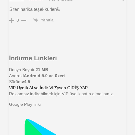
Siten harika teşekkürler💪
Yanıtla
0
İndirme Linkleri
Dosya Boyutu
21 MB
Android
Android 5.0 ve üzeri
Sürüm
v4.5
VIP Üyelik Al ve İndir
VIP'ysen GİRİŞ YAP
Reklamsız indirebilmek için VIP üyelik satın almalısınız.
Google Play linki