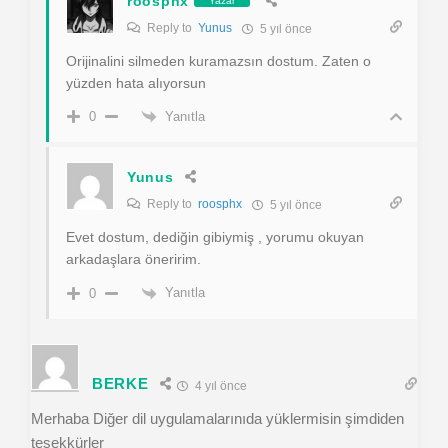
roosphx
Yazar
Reply to
Yunus
5 yıl önce
Orijinalini silmeden kuramazsın dostum. Zaten o
yüzden hata alıyorsun
Yanıtla
0
Yunus
Reply to
roosphx
5 yıl önce
Evet dostum, dediğin gibiymiş , yorumu okuyan
arkadaşlara öneririm.
Yanıtla
0
BERKE
4 yıl önce
Merhaba Diğer dil uygulamalarınıda yüklermisin şimdiden
teşekkürler