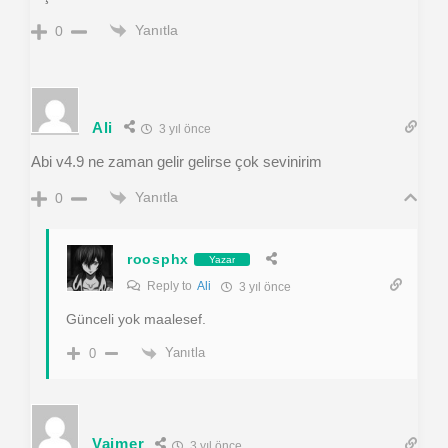
Yanıtla
0
Ali
3 yıl önce
Abi v4.9 ne zaman gelir gelirse çok sevinirim
Yanıtla
0
roosphx
Yazar
Reply to
Ali
3 yıl önce
Günceli yok maalesef.
Yanıtla
0
Vaimer
3 yıl önce