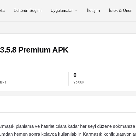
yfa
Editörün Seçimi
Uygulamalar
İletişim
İstek & Öneri
i v3.5.8 Premium APK
0
ENME
YORUM
 karmaşık planlama ve hatırlatıcılara kadar her şeyi düzene sokmanıza
urulumdan hemen sonra kolayca kullanılabilir. Karmaşık konfigürasyonla