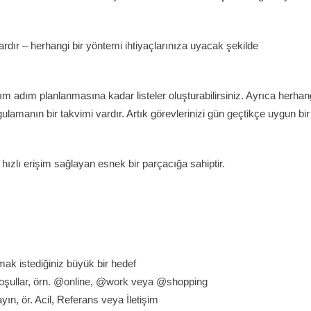
 vardır – herhangi bir yöntemi ihtiyaçlarınıza uyacak şekilde
ım adım planlanmasına kadar listeler oluşturabilirsiniz. Ayrıca herhan
gulamanın bir takvimi vardır. Artık görevlerinizi gün geçtikçe uygun bir
zlı erişim sağlayan esnek bir parçacığa sahiptir.
ak istediğiniz büyük bir hedef
 koşullar, örn. @online, @work veya @shopping
yın, ör. Acil, Referans veya İletişim