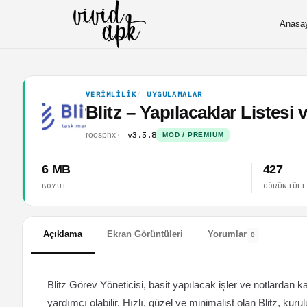
Anasa
VERIMLILIK
UYGULAMALAR
Blitz – Yapılacaklar Listes
v3.5.8
roosphx
MOD / PREMIUM
6 MB
427
BOYUT
GÖRÜNTÜL
Açıklama
Ekran Görüntüleri
Yorumlar
0
Blitz Görev Yöneticisi, basit yapılacak işler ve notlardan
yardımcı olabilir. Hızlı, güzel ve minimalist olan Blitz, k