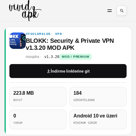
UYGULAMALAR
VPN
BLOKK: Security & Private VPN
v1.3.20 MOD APK
roosphx
v1.3.20
MOD / PREMIUM
İndirme linklerine git
223.8 MB
184
BOYUT
GÖRÜNTÜLENME
0
Android 10 ve üzeri
YORUM
MINIMUM SÜRÜM