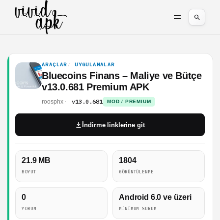
ARAÇLAR
UYGULAMALAR
Bluecoins Finans – Maliye ve Bütçe
v13.0.681 Premium APK
v13.0.681
roosphx
MOD / PREMIUM
İndirme linklerine git
21.9 MB
1804
BOYUT
GÖRÜNTÜLENME
0
Android 6.0 ve üzeri
YORUM
MINIMUM SÜRÜM