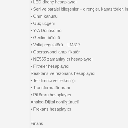
• LED direnç hesaplayıcı
• Seri ve paralel bileşenler – dirençler, kapasitörler, i
• Ohm kanunu
• Güç üçgeni
• Y-Δ Dönüşümü
• Gerilim bölücü
• Voltaj regülatörü – LM317
• Operasyonel amplifikatör
• NE555 zamanlayıcı hesaplayıcı
• Filtreler hesaplayıcı
Reaktans ve rezonans hesaplayıcı
• Tel direnci ve iletkenliği
• Transformatör oranı
• Pil ömrü hesaplayıcı
Analog-Dijital dönüştürücü
• Frekans hesaplayıcı
Finans