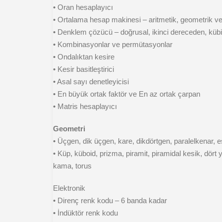
• Oran hesaplayıcı
• Ortalama hesap makinesi – aritmetik, geometrik v
• Denklem çözücü – doğrusal, ikinci dereceden, küb
• Kombinasyonlar ve permütasyonlar
• Ondalıktan kesire
• Kesir basitleştirici
• Asal sayı denetleyicisi
• En büyük ortak faktör ve En az ortak çarpan
• Matris hesaplayıcı
Geometri
• Üçgen, dik üçgen, kare, dikdörtgen, paralelkenar, e
• Küp, küboid, prizma, piramit, piramidal kesik, dört y
kama, torus
Elektronik
• Direnç renk kodu – 6 banda kadar
• İndüktör renk kodu