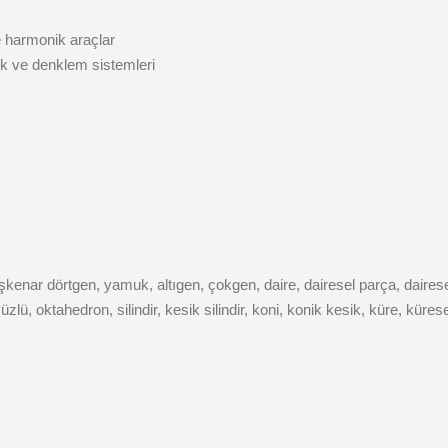
e harmonik araçlar
ik ve denklem sistemleri
şkenar dörtgen, yamuk, altıgen, çokgen, daire, dairesel parça, dairesel
üzlü, oktahedron, silindir, kesik silindir, koni, konik kesik, küre, küre