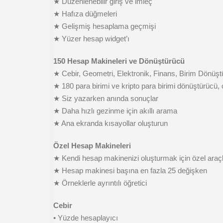
★ Düzenlenebilir giriş ve imleç
★ Hafıza düğmeleri
★ Gelişmiş hesaplama geçmişi
★ Yüzer hesap widget’ı
150 Hesap Makineleri ve Dönüştürücü
★ Cebir, Geometri, Elektronik, Finans, Birim Dönüştü
★ 180 para birimi ve kripto para birimi dönüştürücü, ç
★ Siz yazarken anında sonuçlar
★ Daha hızlı gezinme için akıllı arama
★ Ana ekranda kısayollar oluşturun
Özel Hesap Makineleri
★ Kendi hesap makinenizi oluşturmak için özel araçl
★ Hesap makinesi başına en fazla 25 değişken
★ Örneklerle ayrıntılı öğretici
Cebir
• Yüzde hesaplayıcı