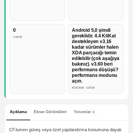
0
Android 5,0 şimdi
gereklidir. 4.4 KitKat
YORUM
destekleyen v3.16
kadar sürümler halen
XDA parçacığı temin
edilebilir (çok aşağıya
bakınız). v3.60 beri
performans düşüşü?
performans modunu
açın.
MINIMUM SÜRÜM
Açıklama
Ekran Görüntüleri
Yorumlar
0
CF.lumen güneş veya özel yapılandırma konumuna dayalı