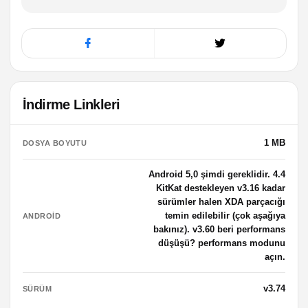
İndirme Linkleri
1 MB
DOSYA BOYUTU
Android 5,0 şimdi gereklidir. 4.4
KitKat destekleyen v3.16 kadar
sürümler halen XDA parçacığı
temin edilebilir (çok aşağıya
ANDROID
bakınız). v3.60 beri performans
düşüşü? performans modunu
açın.
v3.74
SÜRÜM