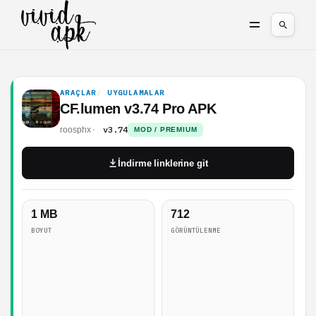
ARAÇLAR
UYGULAMALAR
CF.lumen v3.74 Pro APK
v3.74
roosphx
MOD / PREMIUM
İndirme linklerine git
1 MB
712
BOYUT
GÖRÜNTÜLENME