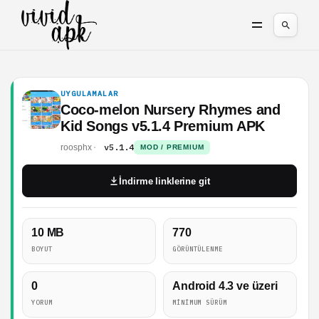
UYGULAMALAR
Coco-melon Nursery Rhymes and
Kid Songs v5.1.4 Premium APK
v5.1.4
roosphx
MOD / PREMIUM
İndirme linklerine git
10 MB
770
BOYUT
GÖRÜNTÜLENME
0
Android 4.3 ve üzeri
YORUM
MINIMUM SÜRÜM