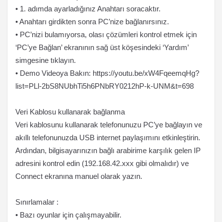
• 1. adımda ayarladığınız Anahtarı soracaktır.
• Anahtarı girdikten sonra PC’nize bağlanırsınız.
• PC’nizi bulamıyorsa, olası çözümleri kontrol etmek için
‘PC’ye Bağlan’ ekranının sağ üst köşesindeki ‘Yardım’
simgesine tıklayın.
• Demo Videoya Bakın: https://youtu.be/xW4FqeemqHg?
list=PLl-2bS8NUbhTi5h6PNbRY0212hP-k-UNM&t=698
Veri Kablosu kullanarak bağlanma
Veri kablosunu kullanarak telefonunuzu PC’ye bağlayın ve
akıllı telefonunuzda USB internet paylaşımını etkinleştirin.
Ardından, bilgisayarınızın bağlı arabirime karşılık gelen IP
adresini kontrol edin (192.168.42.xxx gibi olmalıdır) ve
Connect ekranına manuel olarak yazın.
Sınırlamalar :
• Bazı oyunlar için çalışmayabilir.