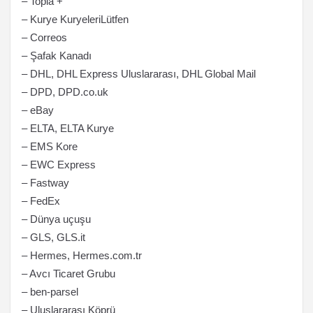
– Topla +
– Kurye KuryeleriLütfen
– Correos
– Şafak Kanadı
– DHL, DHL Express Uluslararası, DHL Global Mail
– DPD, DPD.co.uk
– eBay
– ELTA, ELTA Kurye
– EMS Kore
– EWC Express
– Fastway
– FedEx
– Dünya uçuşu
– GLS, GLS.it
– Hermes, Hermes.com.tr
– Avcı Ticaret Grubu
– ben-parsel
– Uluslararası Köprü