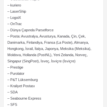
– kuriero
– LaserShip
– LogoiX
– OnTrac
– Dünya Çapında Parselforce
– Posta: Avustralya, Avusturya, Kanada, Çin, Çek,
Danimarka, Finlandiya, Fransa (La Poste), Almanya,
Hongkong, İsrail, İtalya, Japonya, Meksika (Meksika),
Moldova, Hollanda (PostNL), Yeni Zelanda, Norveç,
Singapur (SingPost), İsveç, İsviçre (İsviçre)
– Prestige
– Purolator
– P&T Lüksemburg
– Kraliyet Postası
– SDA
– Seabourne Express
– SFS