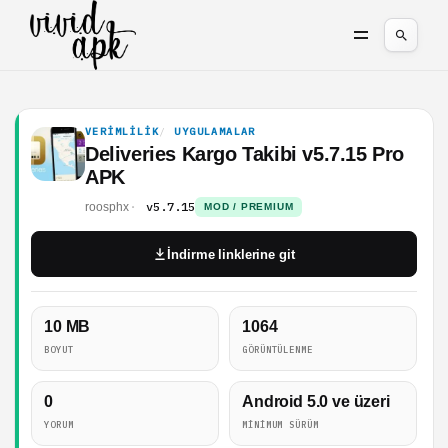
VERIMLILIK
UYGULAMALAR
Deliveries Kargo Takibi v5.7.15 Pro
APK
v5.7.15
roosphx
MOD / PREMIUM
İndirme linklerine git
10 MB
1064
BOYUT
GÖRÜNTÜLENME
0
Android 5.0 ve üzeri
YORUM
MINIMUM SÜRÜM