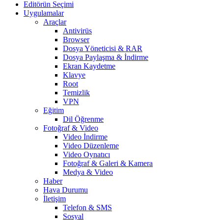
Editörün Seçimi
Uygulamalar
Araçlar
Antivirüs
Browser
Dosya Yöneticisi & RAR
Dosya Paylaşma & İndirme
Ekran Kaydetme
Klavye
Root
Temizlik
VPN
Eğitim
Dil Öğrenme
Fotoğraf & Video
Video İndirme
Video Düzenleme
Video Oynatıcı
Fotoğraf & Galeri & Kamera
Medya & Video
Haber
Hava Durumu
İletişim
Telefon & SMS
Sosyal