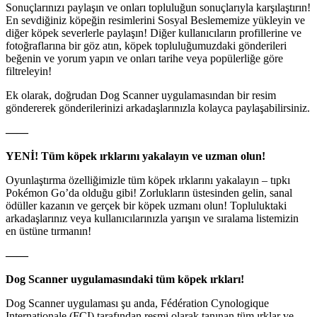
Sonuçlarınızı paylaşın ve onları topluluğun sonuçlarıyla karşılaştırın!
En sevdiğiniz köpeğin resimlerini Sosyal Beslememize yükleyin ve
diğer köpek severlerle paylaşın! Diğer kullanıcıların profillerine ve
fotoğraflarına bir göz atın, köpek topluluğumuzdaki gönderileri
beğenin ve yorum yapın ve onları tarihe veya popülerliğe göre
filtreleyin!
Ek olarak, doğrudan Dog Scanner uygulamasından bir resim
göndererek gönderilerinizi arkadaşlarınızla kolayca paylaşabilirsiniz.
——
YENİ! Tüm köpek ırklarını yakalayın ve uzman olun!
Oyunlaştırma özelliğimizle tüm köpek ırklarını yakalayın – tıpkı
Pokémon Go’da olduğu gibi! Zorlukların üstesinden gelin, sanal
ödüller kazanın ve gerçek bir köpek uzmanı olun! Topluluktaki
arkadaşlarınız veya kullanıcılarınızla yarışın ve sıralama listemizin
en üstüne tırmanın!
——
Dog Scanner uygulamasındaki tüm köpek ırkları!
Dog Scanner uygulaması şu anda, Fédération Cynologique
Internationale (FCI) tarafından resmi olarak tanınan tüm ırklar ve