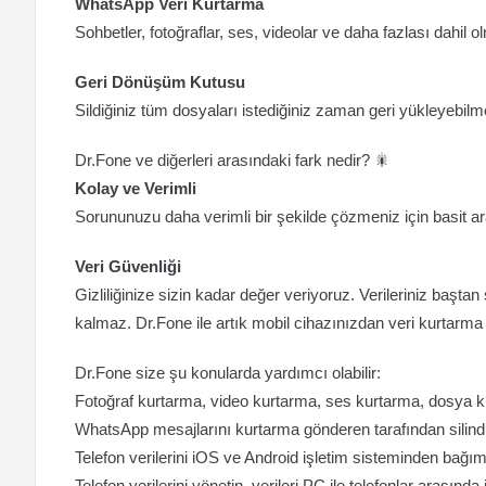
WhatsApp Veri Kurtarma
Sohbetler, fotoğraflar, ses, videolar ve daha fazlası dahil
Geri Dönüşüm Kutusu
Sildiğiniz tüm dosyaları istediğiniz zaman geri yükleyebilm
Dr.Fone ve diğerleri arasındaki fark nedir? 🎇
Kolay ve Verimli
Sorununuzu daha verimli bir şekilde çözmeniz için basit ar
Veri Güvenliği
Gizliliğinize sizin kadar değer veriyoruz. Verileriniz baştan 
kalmaz. Dr.Fone ile artık mobil cihazınızdan veri kurtar
Dr.Fone size şu konularda yardımcı olabilir:
Fotoğraf kurtarma, video kurtarma, ses kurtarma, dosya ku
WhatsApp mesajlarını kurtarma gönderen tarafından silindi, ek
Telefon verilerini iOS ve Android işletim sisteminden bağım
Telefon verilerini yönetin, verileri PC ile telefonlar arasında