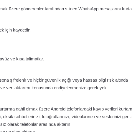
 olmak üzere gönderenler tarafından silinen WhatsApp mesajlarını kurta
ek için kaydedin.
ayüz ve kısa talimatlar.
sona şifrelenir ve hiçbir güvenlik açığı veya hassas bilgi risk altında
ma ve veri aktarımı konusunda endişelenmenize gerek yok.
rtarma dahil olmak üzere Android telefonlardaki kayıp verileri kurta
sik sohbetlerinizi, fotoğraflarınızı, videolarınızı ve seslerinizi geri a
sız olarak telefonlar arasında aktarın
 içe ve dışa aktarın