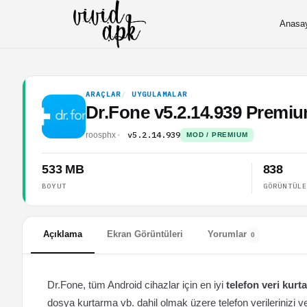
Anasa
ARAÇLAR
UYGULAMALAR
Dr.Fone v5.2.14.939 Prem
v5.2.14.939
roosphx
MOD / PREMIUM
533 MB
838
BOYUT
GÖRÜNTÜL
Açıklama
Ekran Görüntüleri
Yorumlar
0
Dr.Fone, tüm Android cihazlar için en iyi
telefon veri kurt
dosya kurtarma vb. dahil olmak üzere telefon verilerinizi ve