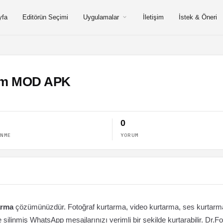
yfa
Editörün Seçimi
Uygulamalar
İletişim
İstek & Öneri
ium MOD APK
0
ENME
YORUM
arma
çözümünüzdür. Fotoğraf kurtarma, video kurtarma, ses kurtarm
 silinmiş WhatsApp mesajlarınızı verimli bir şekilde kurtarabilir. Dr.F