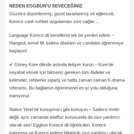
NEDEN EGGBUN’U SEVECEĞİNİZ
Güzelce düzenlenmiş, güzel tasarlanmış ve eğlenceli,
Korece canlı sohbet uygulaması size sağlar …
Language Korece dil temellerini tek bir yerden edinin –
Hangeul, temel fiil, kelime öbekleri ve cümleleri öğrenmeye
başlayın!
✔ Güney Kore dilinde aslında iletişim kurun – Kore’de
seyahat etmek için bilmeniz gereken tüm ifadeler ve
kelimeler, rehberler sipariş ve hatta zaman zaman K-drama
referansı. Bu bağlamın öğrenmenin en iyi yolu olduğuna
inanıyoruz.
Native Yerel bir konuşmacı gibi konuşun – Sadece metin
değil, aynı zamanda telaffuz konusunda da size yardımcı
olacak ses! Eggbun Korece dil öğreticileri, Korece
konuşma ve Korece kelime bilginizle size yardımcı olacak