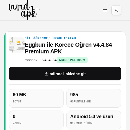
DIL ÖĞRENME
UYGULAMALAR
Eggbun ile Korece Öğren v4.4.84
Premium APK
roosphx
v4.4.84
MOD / PREMIUM
İndirme linklerine git
60 MB
985
BOYUT
GÖRÜNTÜLENME
0
Android 5.0 ve üzeri
YORUM
MINIMUM SÜRÜM