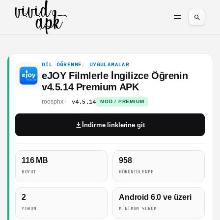
DIL ÖĞRENME
UYGULAMALAR
eJOY Filmlerle İngilizce Öğrenin
v4.5.14 Premium APK
v4.5.14
roosphx
MOD / PREMIUM
İndirme linklerine git
116 MB
958
BOYUT
GÖRÜNTÜLENME
2
Android 6.0 ve üzeri
YORUM
MINIMUM SÜRÜM