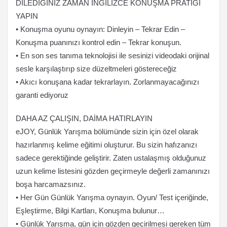
DİLEDİĞİNİZ ZAMAN İNGİLİZCE KONUŞMA PRATİĞİ
YAPIN
• Konuşma oyunu oynayın: Dinleyin – Tekrar Edin –
Konuşma puanınızı kontrol edin – Tekrar konuşun.
• En son ses tanıma teknolojisi ile sesinizi videodaki orijinal
sesle karşılaştırıp size düzeltmeleri göstereceğiz
• Akıcı konuşana kadar tekrarlayın. Zorlanmayacağınızı
garanti ediyoruz
DAHA AZ ÇALIŞIN, DAİMA HATIRLAYIN
eJOY, Günlük Yarışma bölümünde sizin için özel olarak
hazırlanmış kelime eğitimi oluşturur. Bu sizin hafızanızı
sadece gerektiğinde geliştirir. Zaten ustalaşmış olduğunuz
uzun kelime listesini gözden geçirmeyle değerli zamanınızı
boşa harcamazsınız.
• Her Gün Günlük Yarışma oynayın. Oyun/ Test içeriğinde,
Eşleştirme, Bilgi Kartları, Konuşma bulunur…
• Günlük Yarışma, gün için gözden geçirilmesi gereken tüm