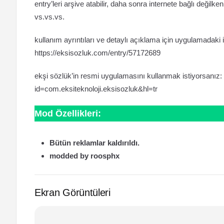
entry’leri arşive atabilir, daha sonra internete bağlı değilken
vs.vs.vs.
kullanım ayrıntıları ve detaylı açıklama için uygulamadaki 
https://eksisozluk.com/entry/57172689
ekşi sözlük’in resmi uygulamasını kullanmak istiyorsanız: 
id=com.eksiteknoloji.eksisozluk&hl=tr
Mod Özellikleri:
Bütün reklamlar kaldırıldı.
modded by roosphx
Ekran Görüntüleri