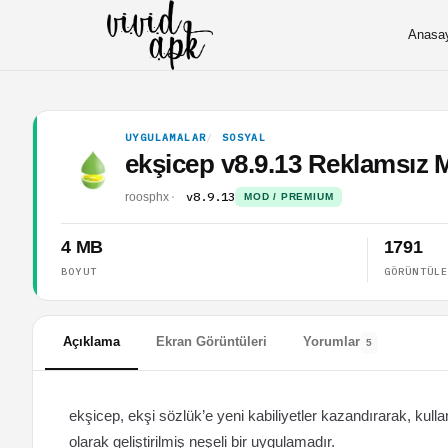
Anasa
UYGULAMALAR
SOSYAL
ekşicep v8.9.13 Reklamsı
v8.9.13
roosphx
MOD / PREMIUM
4 MB
1791
BOYUT
GÖRÜNTÜL
Açıklama
Ekran Görüntüleri
Yorumlar
5
ekşicep, ekşi sözlük’e yeni kabiliyetler kazandırarak, ku
olarak geliştirilmiş neşeli bir uygulamadır.