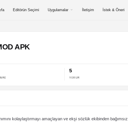
yfa
Editörün Seçimi
Uygulamalar
İletişim
İstek & Öneri
z MOD APK
5
ENME
YORUM
llanımını kolaylaştırmayı amaçlayan ve ekşi sözlük ekibinden bağımsız