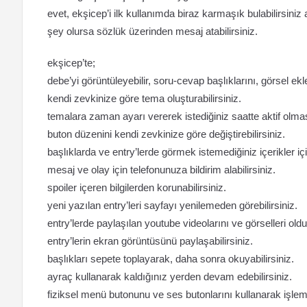
evet, ekşicep’i ilk kullanımda biraz karmaşık bulabilirsini
şey olursa sözlük üzerinden mesaj atabilirsiniz.
ekşicep’te;
debe’yi görüntüleyebilir, soru-cevap başlıklarını, görsel ekle
kendi zevkinize göre tema oluşturabilirsiniz.
temalara zaman ayarı vererek istediğiniz saatte aktif olması
buton düzenini kendi zevkinize göre değiştirebilirsiniz.
başlıklarda ve entry’lerde görmek istemediğiniz içerikler için 
mesaj ve olay için telefonunuza bildirim alabilirsiniz.
spoiler içeren bilgilerden korunabilirsiniz.
yeni yazılan entry’leri sayfayı yenilemeden görebilirsiniz.
entry’lerde paylaşılan youtube videolarını ve görselleri oldu
entry’lerin ekran görüntüsünü paylaşabilirsiniz.
başlıkları sepete toplayarak, daha sonra okuyabilirsiniz.
ayraç kullanarak kaldığınız yerden devam edebilirsiniz.
fiziksel menü butonunu ve ses butonlarını kullanarak işlem y