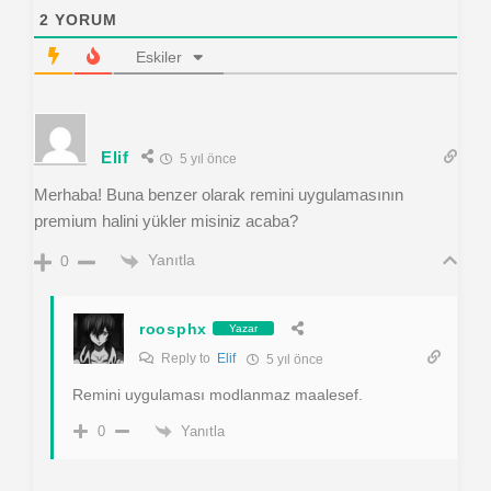
2
YORUM
Eskiler
Elif
5 yıl önce
Merhaba! Buna benzer olarak remini uygulamasının
premium halini yükler misiniz acaba?
Yanıtla
0
roosphx
Yazar
Reply to
Elif
5 yıl önce
Remini uygulaması modlanmaz maalesef.
Yanıtla
0