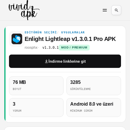
EDITÖRÜN SEÇIMI
UYGULAMALAR
Enlight Lightleap v1.3.0.1 Pro APK
roosphx
v1.3.0.1
MOD / PREMIUM
İndirme linklerine git
76 MB
3285
BOYUT
GÖRÜNTÜLENME
3
Android 8.0 ve üzeri
YORUM
MINIMUM SÜRÜM