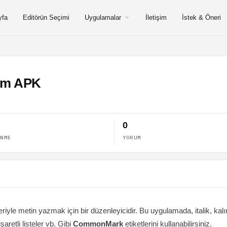
yfa
Editörün Seçimi
Uygulamalar
İletişim
İstek & Öneri
ium APK
0
ENME
YORUM
leriyle metin yazmak için bir düzenleyicidir. Bu uygulamada, italik, kalı
şaretli listeler vb. Gibi
CommonMark
etiketlerini kullanabilirsiniz.