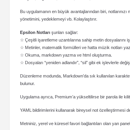
Bu uygulamanın en büyük avantajlarından biri, notlarınızı n
yönetimini, yedeklemeyi vb. Kolaylaştırır.
Epsilon Notları
şunları sağlar:
☆ Çeşitli işaretleme uzantılarına sahip metin dosyalarını i
☆ Metinler, matematik formülleri ve hatta müzik notları y
☆ Okuma, markdown yazma ve html oluşturma.
☆ Dosyaları “yeniden adlandır”, “sil” gibi ek işlevlerle de
Düzenleme modunda, Markdown’da sık kullanılan karakterler
bulunur.
Uygulama ayrıca, Premium’a yükseltilirse bir parola ile kili
YAML bildirimlerini kullanarak bireysel not özelleştirmesi de
Metniniz, yerel ve küresel favori bağlantıları olan yan pane