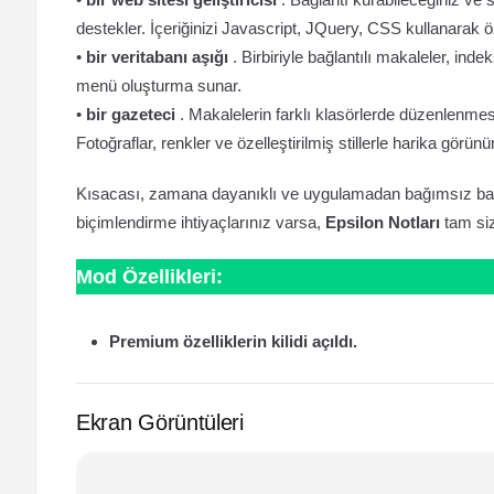
destekler. İçeriğinizi Javascript, JQuery, CSS kullanarak öze
•
bir veritabanı aşığı
. Birbiriyle bağlantılı makaleler, i
menü oluşturma sunar.
•
bir gazeteci
. Makalelerin farklı klasörlerde düzenlenmes
Fotoğraflar, renkler ve özelleştirilmiş stillerle harika görün
Kısacası, zamana dayanıklı ve uygulamadan bağımsız basi
biçimlendirme ihtiyaçlarınız varsa,
Epsilon Notları
tam si
Mod Özellikleri:
Premium özelliklerin kilidi açıldı.
Ekran Görüntüleri