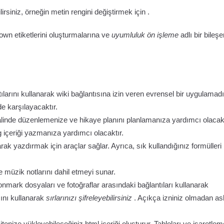
irsiniz, örneğin metin rengini değiştirmek için .
own etiketlerini oluşturmalarına ve
uyumluluk ön işleme
adlı bir bileşe
ılarını kullanarak wiki bağlantısına izin veren evrensel bir uygulamadı
de karşılayacaktır.
alinde düzenlemenize ve hikaye planını planlamanıza yardımcı olacakt
çeriği yazmanıza yardımcı olacaktır.
ak yazdırmak için araçlar sağlar. Ayrıca, sık kullandığınız formülleri
i ve müzik notlarını dahil etmeyi sunar.
ark dosyaları ve fotoğraflar arasındaki bağlantıları kullanarak
sını kullanarak
sırlarınızı şifreleyebilirsiniz
. Açıkça izniniz olmadan as
itenize yükleyebileceğiniz html içeriği oluşturur. Tabloları ve işaretlem