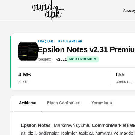
Anasa
ARAÇLAR
UYGULAMALAR
Epsilon Notes v2.31 Prem
v2.31
roosphx
MOD / PREMIUM
4 MB
655
BOYUT
GÖRÜNTÜL
Açıklama
Ekran Görüntüleri
Yorumlar
0
Epsilon Notes
, Markdown uyumlu
CommonMark
etiket
altı çizili, bağlantılar, resimler, tablolar, numaralı ve madde i