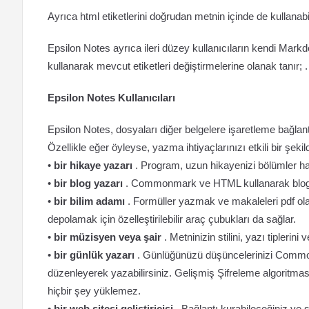
Ayrıca html etiketlerini doğrudan metnin içinde de kullanabil
Epsilon Notes ayrıca ileri düzey kullanıcıların kendi Markd
kullanarak mevcut etiketleri değiştirmelerine olanak tanır; .
Epsilon Notes Kullanıcıları
Epsilon Notes, dosyaları diğer belgelere işaretleme bağlant
Özellikle eğer öyleyse, yazma ihtiyaçlarınızı etkili bir şekil
•
bir hikaye yazarı
. Program, uzun hikayenizi bölümler h
•
bir blog yazarı
. Commonmark ve HTML kullanarak blog i
•
bir bilim adamı
. Formüller yazmak ve makaleleri pdf olar
depolamak için özelleştirilebilir araç çubukları da sağlar.
•
bir müzisyen veya şair
. Metninizin stilini, yazı tiplerin
•
bir günlük yazarı
. Günlüğünüzü düşüncelerinizi Commonm
düzenleyerek yazabilirsiniz. Gelişmiş Şifreleme algoritma
hiçbir şey yüklemez.
•
bir web sitesi geliştiricisi
. Bağlantı kurabileceğiniz ve s