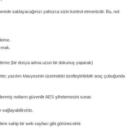
erede saklayacağınızı yalnızca sizin kontrol etmenizdir. Bu, not
şleme.
azmak.
ğiştirme (bir dosya adına uzun bir dokunuş yaparak)
, yazılım klavyesinin üzerindeki özelleştirilebilir araç çubuğunda
tlenmiş notların güvenilir AES şifrelemesini sunar.
 sağlayabilirsiniz.
llere sahip bir web sayfası gibi görünecektir.