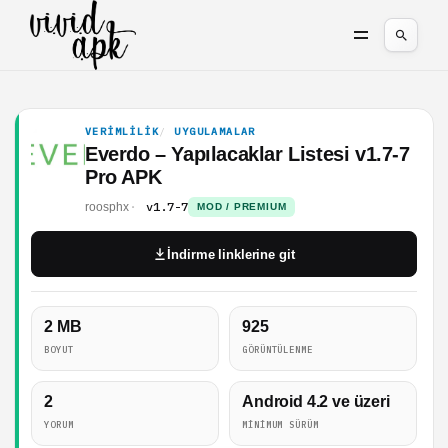
VERIMLILIK
UYGULAMALAR
Everdo – Yapılacaklar Listesi v1.7-7
Pro APK
v1.7-7
roosphx
MOD / PREMIUM
İndirme linklerine git
2 MB
925
BOYUT
GÖRÜNTÜLENME
2
Android 4.2 ve üzeri
YORUM
MINIMUM SÜRÜM