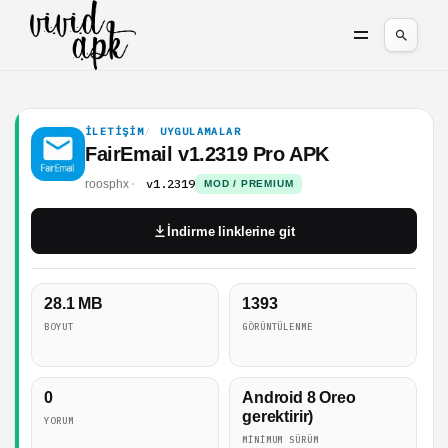
İLETIŞIM
UYGULAMALAR
FairEmail v1.2319 Pro APK
v1.2319
roosphx
MOD / PREMIUM
İndirme linklerine git
28.1 MB
1393
BOYUT
GÖRÜNTÜLENME
0
Android 8 Oreo
gerektirir)
YORUM
MINIMUM SÜRÜM