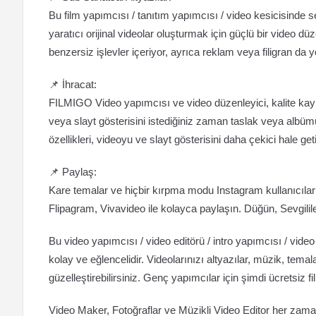
Bu film yapımcısı / tanıtım yapımcısı / video kesicisinde seç
yaratıcı orijinal videolar oluşturmak için güçlü bir video 
benzersiz işlevler içeriyor, ayrıca reklam veya filigran da y
📌 İhracat:
FILMIGO Video yapımcısı ve video düzenleyici, kalite kay
veya slayt gösterisini istediğiniz zaman taslak veya albüm
özellikleri, videoyu ve slayt gösterisini daha çekici hale getir
📌 Paylaş:
Kare temalar ve hiçbir kırpma modu Instagram kullanıcıları 
Flipagram, Vivavideo ile kolayca paylaşın. Düğün, Sevgil
Bu video yapımcısı / video editörü / intro yapımcısı / video
kolay ve eğlencelidir. Videolarınızı altyazılar, müzik, temalar
güzelleştirebilirsiniz. Genç yapımcılar için şimdi ücretsiz 
Video Maker, Fotoğraflar ve Müzikli Video Editor her zaman