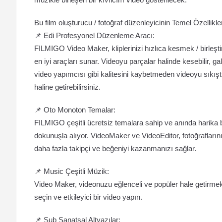
Bu film oluşturucu / fotoğraf düzenleyicinin Temel Özellikler
📌 Edi Profesyonel Düzenleme Aracı:
FILMIGO Video Maker, kliplerinizi hızlıca kesmek / birleşt
en iyi araçları sunar. Videoyu parçalar halinde kesebilir, ga
video yapımcısı gibi kalitesini kaybetmeden videoyu sıkıştır
haline getirebilirsiniz.
📌 Oto Monoton Temalar:
FILMIGO çeşitli ücretsiz temalara sahip ve anında harika bi
dokunuşla alıyor. VideoMaker ve VideoEditor, fotoğraflarını
daha fazla takipçi ve beğeniyi kazanmanızı sağlar.
📌 Music Çeşitli Müzik:
Video Maker, videonuzu eğlenceli ve popüler hale getirme
seçin ve etkileyici bir video yapın.
📌 Sub Sanatsal Altyazılar: