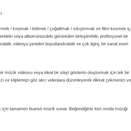
i
irmek / kırpmak / bölmek / çoğaltmak / sıkıştırmak ve filmi kesmek iç
lerideki veya albümünüzdeki görüntüleri birleştirebilir, profesyonel bir
abilir, videoyu yeniden boyutlandırabilir ve çok ilginç bir sanat eseri
r müzik videosu veya ideal bir slayt gösterisi oluşturmak için tek bir
zı ve kliplerinizi göz alıcı videolara düzenleyerek dikkat çekmenizi ve
k için tamamen lisanslı müzik sunar. Beğendiğiniz tüm moda müziği