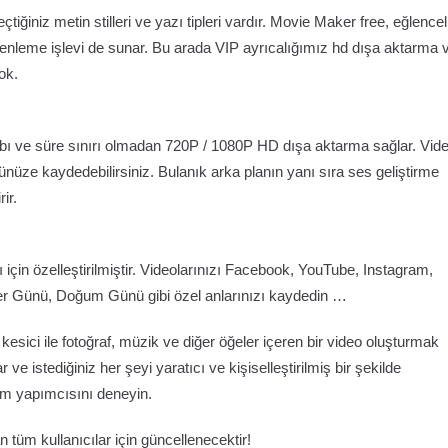
tiğiniz metin stilleri ve yazı tipleri vardır. Movie Maker free, eğlencel
düzenleme işlevi de sunar. Bu arada VIP ayrıcalığımız hd dışa aktarma 
ok.
bı ve süre sınırı olmadan 720P / 1080P HD dışa aktarma sağlar. Vid
ünüze kaydedebilirsiniz. Bulanık arka planın yanı sıra ses geliştirme
ir.
için özelleştirilmiştir. Videolarınızı Facebook, YouTube, Instagram,
iler Günü, Doğum Günü gibi özel anlarınızı kaydedin …
 kesici ile fotoğraf, müzik ve diğer öğeler içeren bir video oluşturmak
 ve istediğiniz her şeyi yaratıcı ve kişiselleştirilmiş bir şekilde
film yapımcısını deneyin.
 tüm kullanıcılar için güncellenecektir!