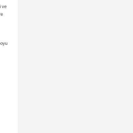
i ve
ve
eoyu