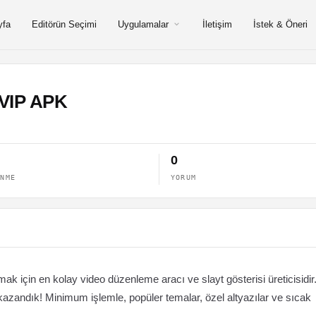
yfa
Editörün Seçimi
Uygulamalar
İletişim
İstek & Öneri
 VIP APK
0
ENME
YORUM
ak için en kolay video düzenleme aracı ve slayt gösterisi üreticisidir
azandık! Minimum işlemle, popüler temalar, özel altyazılar ve sıcak