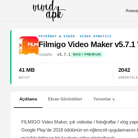
Anasa
FOTOĞRAF & VIDEO
VIDEO OYNATICI
Filmigo Video Maker v5.7.1
roosphx
v5.7.1
MOD / PREMIUM
41 MB
2042
BOYUT
GÖRÜNTÜL
Açıklama
Ekran Görüntüleri
Yorumlar
0
FILMIGO Video Maker, şık videolar / fotoğraflar / vlog yapm
Google Play’de 2018 ödülünün en eğlenceli uygulamasını k
müzikle birleşen bir kıvılcım video gösterilecek.