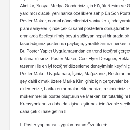
Alıntılar, Sosyal Medya Gönderiniz için Küçük Resim ve G
yardımcı olacak yeni harika özelliklere sahip En Son Pos
Poster Maker, normal gönderilerinizi saniyeler içinde yaratı
planı saniyeler içinde çekici sanal posterlere dönüştürebile
oranlarda özelleştirilmiş boyut sağlayan hepsi bir arada b
tasarladığınız posterinizi paylaşın, yarattıklarınızı herkesi
Bu Poster Yapıcı Uygulamasından en trend fotoğraf çerçevel
kullanabilirsiniz. Poster Maker, Cool Flyer Designer, R
tasarımı ile en iyi fotoğraf düzenleme deneyiminin keyfini ç
Poster Maker Uygulaması, İşiniz, Mağazanız, Restoranınız
şey dahil olmak üzere Marka Kimliğiniz için çerçeveler bel
eklemenize, harika çıkartmalar eklemenize, resimlerinizi e
mükemmel bir poster oluşturun ve Markanızın tutarlılığın
Kreasyonlarınızı daha da kişiselleştirmek için özenle seçi
daha çekici hale getirin !!
 Poster yapımcısı Uygulamasının Özellikleri: