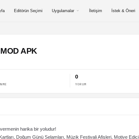
yfa
Editörün Seçimi
Uygulamalar
İletişim
İstek & Öneri
.4 MOD APK
0
ENME
YORUM
e vermenin harika bir yoludur!
e Kartları, Doğum Günü Selamları, Müzik Festivali Afişleri, Motive Edici