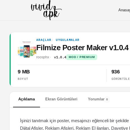
Anasa
ARAÇLAR
UYGULAMALAR
Filmize Poster Maker v1.0
v1.0.4
roosphx
MOD / PREMIUM
9 MB
936
BOYUT
GÖRÜNTÜL
Açıklama
Ekran Görüntüleri
Yorumlar
0
İşinizi tanıtmak için poster, mesajınızı eğlenceli bir şekild
Dijital Afişler, Reklam Afişleri, Reklam El ilanları, Davetiy