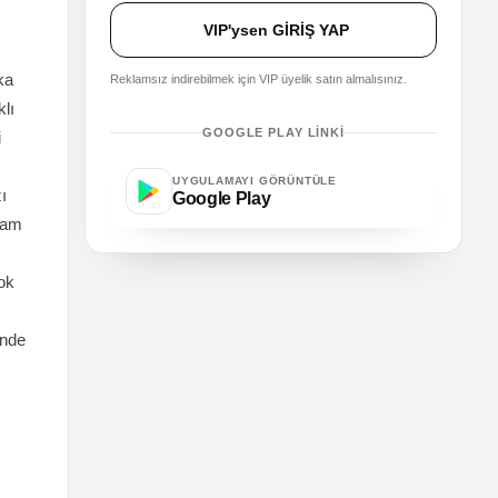
VIP'ysen GİRİŞ YAP
ka
Reklamsız indirebilmek için VIP üyelik satın almalısınız.
klı
GOOGLE PLAY LINKI
i
UYGULAMAYI GÖRÜNTÜLE
ı
Google Play
lam
ok
inde
ı