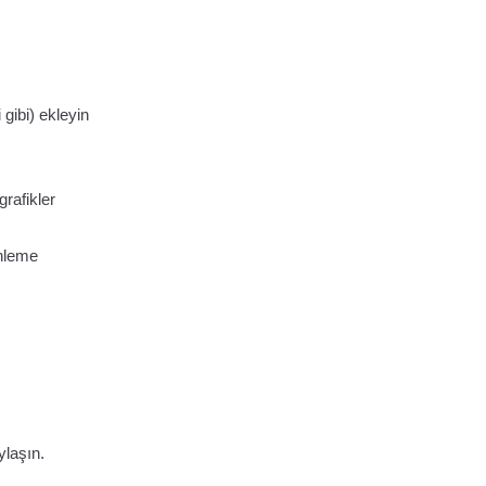
 gibi) ekleyin
rafikler
enleme
ylaşın.