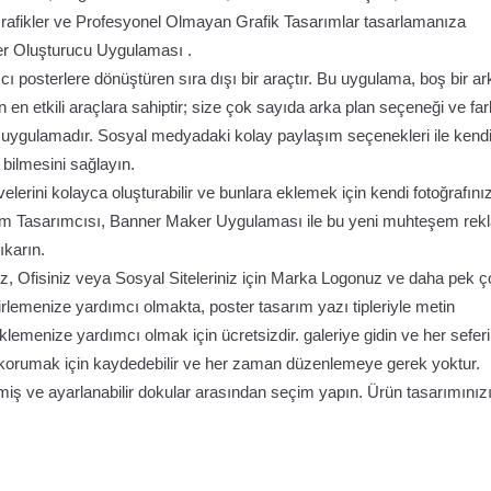
rafikler ve Profesyonel Olmayan Grafik Tasarımlar tasarlamanıza
ter Oluşturucu Uygulaması .
cı posterlere dönüştüren sıra dışı bir araçtır. Bu uygulama, boş bir ar
n en etkili araçlara sahiptir; size çok sayıda arka plan seçeneği ve far
ir uygulamadır. Sosyal medyadaki kolay paylaşım seçenekleri ile kend
n bilmesini sağlayın.
erini kolayca oluşturabilir ve bunlara eklemek için kendi fotoğrafınız
eklam Tasarımcısı, Banner Maker Uygulaması ile bu yeni muhteşem rek
ıkarın.
, Ofisiniz veya Sosyal Siteleriniz için Marka Logonuz ve daha pek ç
irlemenize yardımcı olmakta, poster tasarım yazı tipleriyle metin
klemenize yardımcı olmak için ücretsizdir. galeriye gidin ve her sefer
ı korumak için kaydedebilir ve her zaman düzenlemeye gerek yoktur.
lmiş ve ayarlanabilir dokular arasından seçim yapın. Ürün tasarımınız