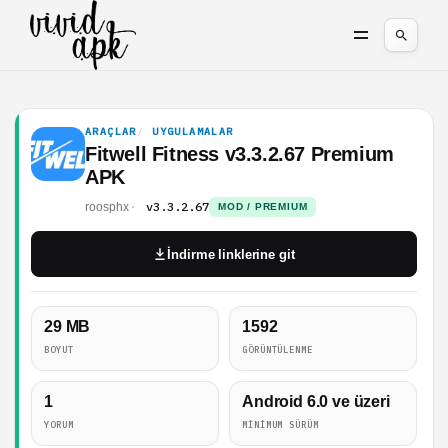
ARAÇLAR
UYGULAMALAR
Fitwell Fitness v3.3.2.67 Premium
APK
v3.3.2.67
roosphx
MOD / PREMIUM
İndirme linklerine git
29 MB
1592
BOYUT
GÖRÜNTÜLENME
1
Android 6.0 ve üzeri
YORUM
MINIMUM SÜRÜM