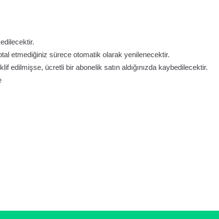
dilecektir.
iptal etmediğiniz sürece otomatik olarak yenilenecektir.
f edilmişse, ücretli bir abonelik satın aldığınızda kaybedilecektir.
e