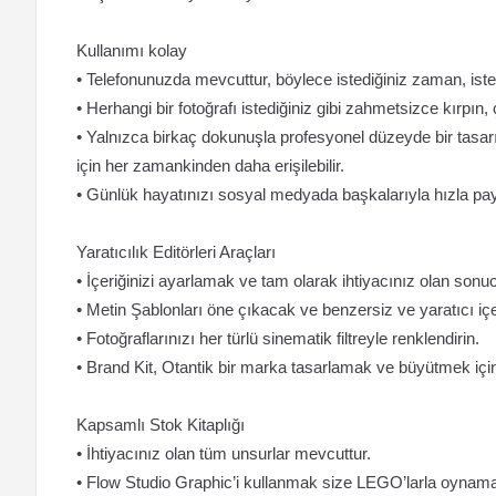
Kullanımı kolay
• Telefonunuzda mevcuttur, böylece istediğiniz zaman, istedi
• Herhangi bir fotoğrafı istediğiniz gibi zahmetsizce kırpın,
• Yalnızca birkaç dokunuşla profesyonel düzeyde bir tasar
için her zamankinden daha erişilebilir.
• Günlük hayatınızı sosyal medyada başkalarıyla hızla pa
Yaratıcılık Editörleri Araçları
• İçeriğinizi ayarlamak ve tam olarak ihtiyacınız olan sonucu
• Metin Şablonları öne çıkacak ve benzersiz ve yaratıcı içer
• Fotoğraflarınızı her türlü sinematik filtreyle renklendirin.
• Brand Kit, Otantik bir marka tasarlamak ve büyütmek için 
Kapsamlı Stok Kitaplığı
• İhtiyacınız olan tüm unsurlar mevcuttur.
• Flow Studio Graphic’i kullanmak size LEGO’larla oynamak gi