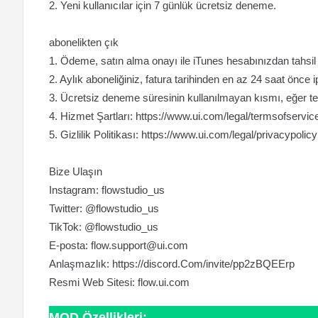
2. Yeni kullanıcılar için 7 günlük ücretsiz deneme.
abonelikten çık
1. Ödeme, satın alma onayı ile iTunes hesabınızdan tahsil e
2. Aylık aboneliğiniz, fatura tarihinden en az 24 saat önce 
3. Ücretsiz deneme süresinin kullanılmayan kısmı, eğer tekli
4. Hizmet Şartları: https://www.ui.com/legal/termsofservic
5. Gizlilik Politikası: https://www.ui.com/legal/privacypolicy
Bize Ulaşın
Instagram: flowstudio_us
Twitter: @flowstudio_us
TikTok: @flowstudio_us
E-posta:
flow.support@ui.com
Anlaşmazlık: https://discord.Com/invite/pp2zBQEErp
Resmi Web Sitesi: flow.ui.com
MOD Özellikleri: