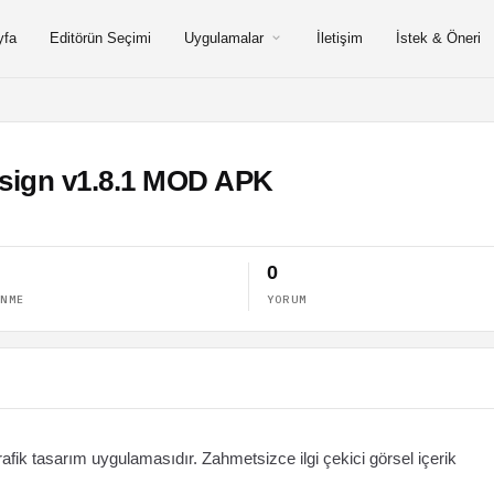
yfa
Editörün Seçimi
Uygulamalar
İletişim
İstek & Öneri
esign v1.8.1 MOD APK
0
ENME
YORUM
Grafik tasarım uygulamasıdır. Zahmetsizce ilgi çekici görsel içerik