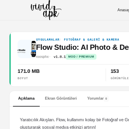
Anasa
UYGULAMALAR
FOTOĞRAF & GALERI & KAMERA
Flow Studio: AI Photo & D
v1.8.1
roosphx
MOD / PREMIUM
171.0 MB
153
BOYUT
GÖRÜNTÜL
Açıklama
Ekran Görüntüleri
Yorumlar
0
Yaratıcılık Akışları. Flow, kullanımı kolay bir Fotoğraf ve 
oluşturarak sosyal medya etkinizi artırın!