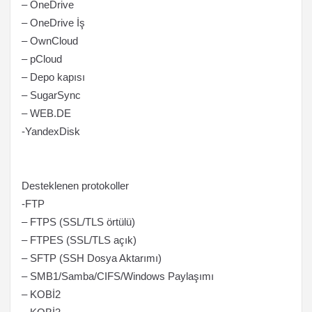
– OneDrive
– OneDrive İş
– OwnCloud
– pCloud
– Depo kapısı
– SugarSync
– WEB.DE
-YandexDisk
Desteklenen protokoller
-FTP
– FTPS (SSL/TLS örtülü)
– FTPES (SSL/TLS açık)
– SFTP (SSH Dosya Aktarımı)
– SMB1/Samba/CIFS/Windows Paylaşımı
– KOBİ2