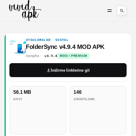
UYGULAMALAR
SOSYAL
FolderSync v4.9.4 MOD APK
v4.9.4
roosphx
MOD / PREMIUM
İndirme linklerine git
56.1 MB
146
BOYUT
GÖRÜNTÜLENME