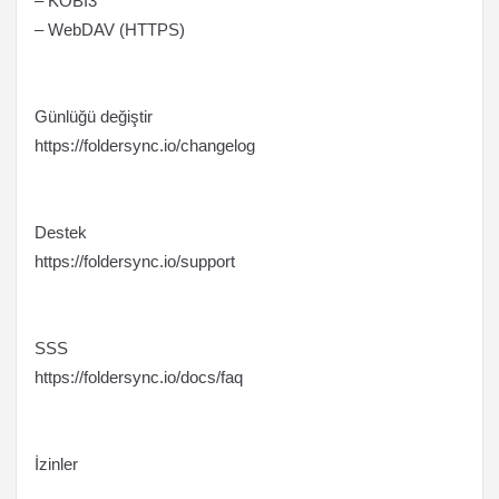
– KOBİ3
– WebDAV (HTTPS)
Günlüğü değiştir
https://foldersync.io/changelog
Destek
https://foldersync.io/support
SSS
https://foldersync.io/docs/faq
İzinler