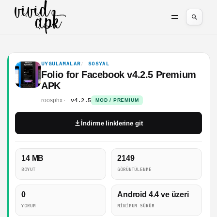
UYGULAMALAR
SOSYAL
Folio for Facebook v4.2.5 Premium
APK
v4.2.5
roosphx
MOD / PREMIUM
İndirme linklerine git
14 MB
2149
BOYUT
GÖRÜNTÜLENME
0
Android 4.4 ve üzeri
YORUM
MINIMUM SÜRÜM