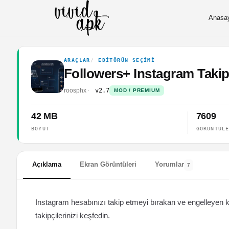
Anasa
ARAÇLAR
EDITÖRÜN SEÇIMI
Followers+ Instagram Takip
roosphx
v2.7
MOD / PREMIUM
42 MB
7609
BOYUT
GÖRÜNTÜL
Açıklama
Ekran Görüntüleri
Yorumlar
7
Instagram hesabınızı takip etmeyi bırakan ve engelleyen k
takipçilerinizi keşfedin.