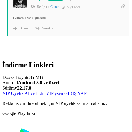
Reply to
Caner
5 yıl önce
Günceli yok şuanlık.
Yanıtla
0
İndirme Linkleri
Dosya Boyutu
35 MB
Android
Android 8.0 ve üzeri
Sürüm
v22.17.0
VIP Üyelik Al ve İndir
VIP'ysen GİRİŞ YAP
Reklamsız indirebilmek için VIP üyelik satın almalısınız.
Google Play linki