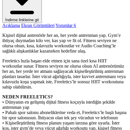
İndirme linklerine git
Açıklama
Ekran Görüntüleri
Yorumlar
6
Kişisel dijital antrenörle her an, her yerde antrenman yap. Gym’e
ihtiyaç duymadan kilo ver, kas yap ve fit ol. Fitness seviyen ne
olursa olsun, kısa, kılavuzlu workoutlar ve Audio Coaching’le
sağlıklı alışkanlıklar kazanırken hedefine ulaş.
Freeletics hızla başarı elde etmen için sana özel kısa HIIT
workoutlar sunar. Fitness seviyen ne olursa olsun AI antrenörümüz
her an, her yerde ter atmanı sağlayacak kişiselleştirilmiş antrenman
planları tasarlar. İster vücut ağırlığıyla, ister kuvvet antrenmanı veya
kılavuzlu koşu yapmak iste, Freeletics’le sonsuz HIIT workoutuna
sahip olabilirsin.
NEDEN FREELETICS?
• Dünyanın en gelişmiş dijital fitness koçuyla istediğin şekilde
antrenman yap
• Pahalı spor salonu aboneliklerine veda et, Freeletics’le başlı başına
bir spor salonusun. İhtiyacın olan tek şey vücudun ve telefonun
• Kişiselleştirilmiş fitness planını yaşam tarzına göre uyarla. İster
koş, ister gym’de veya vücut ağırlığı workoutu yap, kişisel fitness