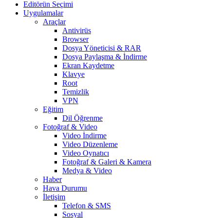
Editörün Seçimi
Uygulamalar
Araçlar
Antivirüs
Browser
Dosya Yöneticisi & RAR
Dosya Paylaşma & İndirme
Ekran Kaydetme
Klavye
Root
Temizlik
VPN
Eğitim
Dil Öğrenme
Fotoğraf & Video
Video İndirme
Video Düzenleme
Video Oynatıcı
Fotoğraf & Galeri & Kamera
Medya & Video
Haber
Hava Durumu
İletişim
Telefon & SMS
Sosyal