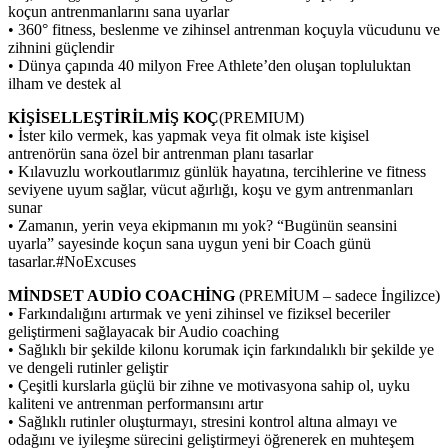
koçun antrenmanlarını sana uyarlar
• 360° fitness, beslenme ve zihinsel antrenman koçuyla vücudunu ve
zihnini güçlendir
• Dünya çapında 40 milyon Free Athlete’den oluşan topluluktan
ilham ve destek al
KİŞİSELLEŞTİRİLMİŞ KOÇ
(PREMIUM)
• İster kilo vermek, kas yapmak veya fit olmak iste kişisel
antrenörün sana özel bir antrenman planı tasarlar
• Kılavuzlu workoutlarımız günlük hayatına, tercihlerine ve fitness
seviyene uyum sağlar, vücut ağırlığı, koşu ve gym antrenmanları
sunar
• Zamanın, yerin veya ekipmanın mı yok? “Bugünün seansini
uyarla” sayesinde koçun sana uygun yeni bir Coach günü
tasarlar.#NoExcuses
MİNDSET AUDİO COACHİNG
(PREMİUM – sadece İngilizce)
• Farkındalığını artırmak ve yeni zihinsel ve fiziksel beceriler
geliştirmeni sağlayacak bir Audio coaching
• Sağlıklı bir şekilde kilonu korumak için farkındalıklı bir şekilde ye
ve dengeli rutinler geliştir
• Çeşitli kurslarla güçlü bir zihne ve motivasyona sahip ol, uyku
kaliteni ve antrenman performansını artır
• Sağlıklı rutinler oluşturmayı, stresini kontrol altına almayı ve
odağını ve iyileşme sürecini geliştirmeyi öğrenerek en muhteşem