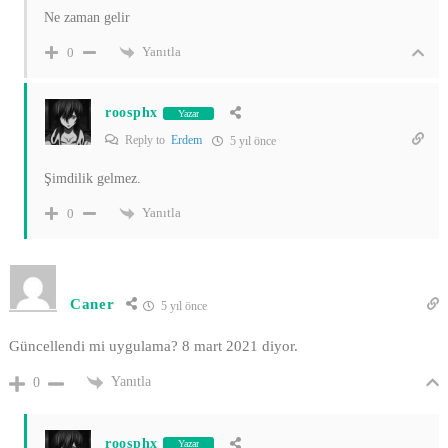
Ne zaman gelir
Yanıtla
0
roosphx
Yazar
Reply to
Erdem
5 yıl önce
Şimdilik gelmez.
Yanıtla
0
Caner
5 yıl önce
Güncellendi mi uygulama? 8 mart 2021 diyor.
Yanıtla
0
roosphx
Yazar