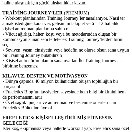
haline ulaşmak için güçlü alışkanlıklar kazan.
TRAİNİNG JOURNEY’LER
(PREMİUM)
• Workout planlarından Training Journey’ler tasarlanıyor. Nasıl ter
atmak istediğine karar ver, gelişimini takip et ve 6 – 12 haftalık
kişisel antrenman planlarına sahip ol
• Vücut ağırlığı, halter, koşu veya bu metotlarından oluşan bir
kombinasyon sunan seni terletecek Training Journey’lerden birini
seç
• Seviyen, yaşın, cinsiyetin veya hedefin ne olursa olsun sana uygun
bir Training Journey bulabilirsin
• Kişisel antrenörün planını sana uyarlar. İki Training Journey asla
birbirine benzemez
KILAVUZ, DESTEK VE MOTİVASYON
• Dünya çapında 40 milyon kullanıcıdan oluşan topluluğun bir
parçası ol
• Freeletics Blog’un tavsiyeleri sayesinde hem bilgi birikimini hem
de performansını artır
• Özel sağlık ipuçları ve antrenman ve beslenme önerileri için
Freeletics Bültenine üye ol
FREELETICS: KİŞİSELLEŞTİRİLMİŞ FİTNESSIN
GELECEĞİ
İster koş, ekipmansız veya halterle workout yap, Freeletics sana özel