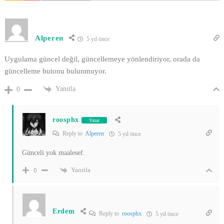
Alperen
5 yıl önce
Uygulama güncel değil, güncellemeye yönlendiriyor, orada da
güncelleme butonu bulunmuyor.
Yanıtla
0
roosphx
Yazar
Reply to
Alperen
5 yıl önce
Günceli yok maalesef.
Yanıtla
0
Erdem
Reply to
roosphx
5 yıl önce