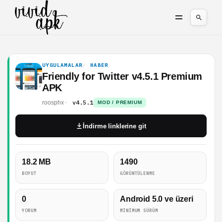
UYGULAMALAR
HABER
Friendly for Twitter v4.5.1 Premium
APK
v4.5.1
roosphx
MOD / PREMIUM
İndirme linklerine git
18.2 MB
1490
BOYUT
GÖRÜNTÜLENME
0
Android 5.0 ve üzeri
YORUM
MINIMUM SÜRÜM