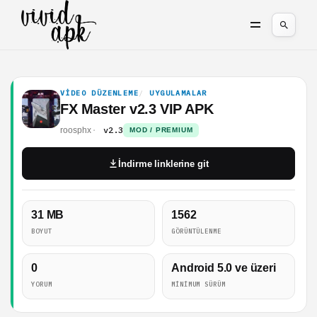
VIDEO DÜZENLEME
UYGULAMALAR
FX Master v2.3 VIP APK
v2.3
roosphx
MOD / PREMIUM
İndirme linklerine git
31 MB
1562
BOYUT
GÖRÜNTÜLENME
0
Android 5.0 ve üzeri
YORUM
MINIMUM SÜRÜM