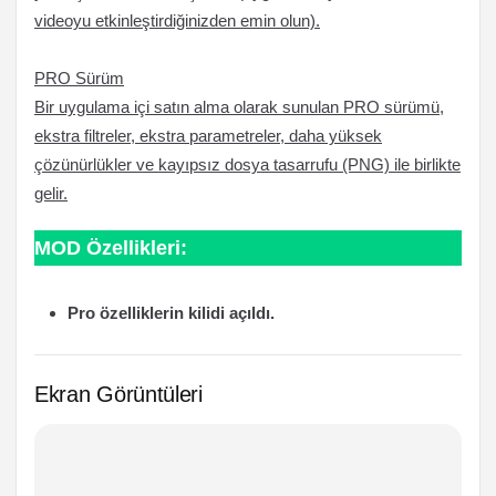
videoyu etkinleştirdiğinizden emin olun).
PRO Sürüm
Bir uygulama içi satın alma olarak sunulan PRO sürümü,
ekstra filtreler, ekstra parametreler, daha yüksek
çözünürlükler ve kayıpsız dosya tasarrufu (PNG) ile birlikte
gelir.
MOD Özellikleri:
Pro özelliklerin kilidi açıldı.
Ekran Görüntüleri