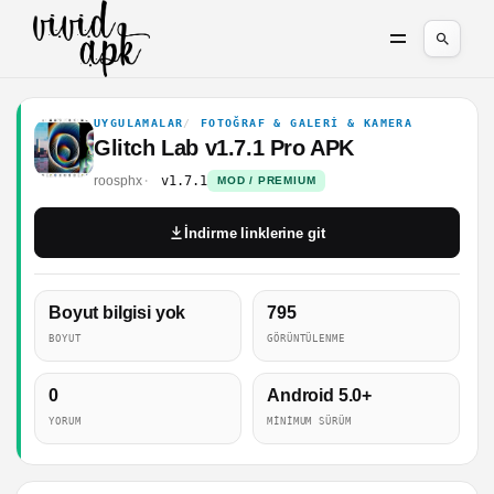
UYGULAMALAR
FOTOĞRAF & GALERI & KAMERA
Glitch Lab v1.7.1 Pro APK
roosphx
v1.7.1
MOD / PREMIUM
İndirme linklerine git
Boyut bilgisi yok
795
BOYUT
GÖRÜNTÜLENME
0
Android 5.0+
YORUM
MINIMUM SÜRÜM