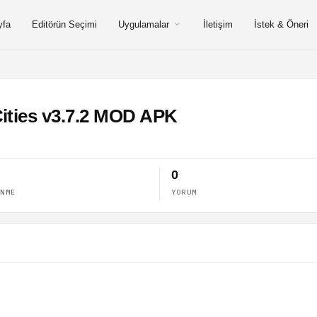
yfa
Editörün Seçimi
Uygulamalar
İletişim
İstek & Öneri
ities v3.7.2 MOD APK
0
ENME
YORUM