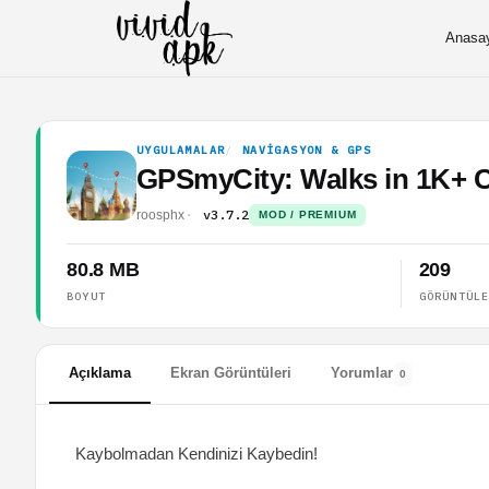
Anasa
UYGULAMALAR
NAVIGASYON & GPS
GPSmyCity: Walks in 1K+ C
v3.7.2
roosphx
MOD / PREMIUM
80.8 MB
209
BOYUT
GÖRÜNTÜL
Açıklama
Ekran Görüntüleri
Yorumlar
0
Kaybolmadan Kendinizi Kaybedin!