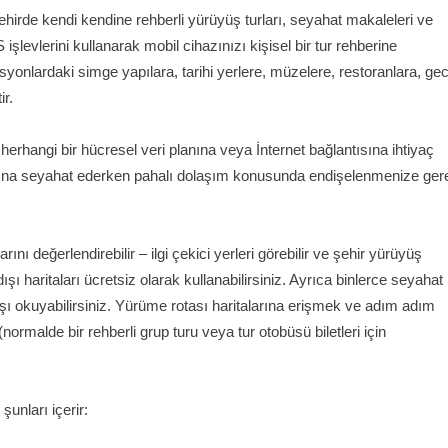
hirde kendi kendine rehberli yürüyüş turları, seyahat makaleleri ve
işlevlerini kullanarak mobil cihazınızı kişisel bir tur rehberine
asyonlardaki simge yapılara, tarihi yerlere, müzelere, restoranlara, ge
ir.
erhangi bir hücresel veri planına veya İnternet bağlantısına ihtiyaç
ına seyahat ederken pahalı dolaşım konusunda endişelenmenize ger
ı değerlendirebilir – ilgi çekici yerleri görebilir ve şehir yürüyüş
ı haritaları ücretsiz olarak kullanabilirsiniz. Ayrıca binlerce seyahat
şı okuyabilirsiniz. Yürüme rotası haritalarına erişmek ve adım adım
normalde bir rehberli grup turu veya tur otobüsü biletleri için
unları içerir: