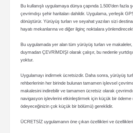
Bu kullanışlı uygulamaya dünya çapında 1.500’den fazla şe
çevrimdışı şehir haritaları dahildir. Uygulama, yerleşik GPS 
dönüştürür. Yürüyüş turları ve seyahat yazıları sizi destin
hayatı mekanlarına ve diğer ilginç noktalara yönlendirecekt
Bu uygulamada yer alan tüm yürüyüş turları ve makaleler, h
duymadan ÇEVRİMDIŞI olarak çalışır, bu nedenle yurtdış
yoktur.
Uygulamayı indirmek ücretsizdir. Daha sonra, yürüyüş turların
rehberlerinin her birinde bulunan tamamen işlevsel çevrimdış
makalesini indirebilir ve tamamen ücretsiz olarak çevrimdı
navigasyon işlevlerini etkinleştirmek için küçük bir ödeme (
ödeyeceğinizin çok küçük bir bölümü) gereklidir.
ÜCRETSİZ uygulamanın öne çıkan özellikleri ve özellikleri ş