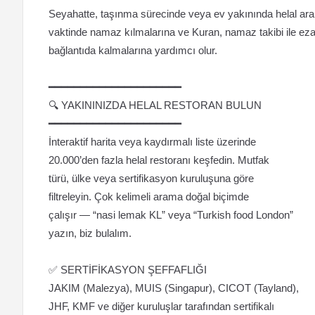
Seyahatte, taşınma sürecinde veya ev yakınında helal ar
vaktinde namaz kılmalarına ve Kuran, namaz takibi ile ezan 
bağlantıda kalmalarına yardımcı olur.
━━━━━━━━━━━━━━━━━━━━━
🔍 YAKININIZDA HELAL RESTORAN BULUN
━━━━━━━━━━━━━━━━━━━━━
İnteraktif harita veya kaydırmalı liste üzerinde
20.000’den fazla helal restoranı keşfedin. Mutfak
türü, ülke veya sertifikasyon kuruluşuna göre
filtreleyin. Çok kelimeli arama doğal biçimde
çalışır — “nasi lemak KL” veya “Turkish food London”
yazın, biz bulalım.
✅ SERTİFİKASYON ŞEFFAFLIĞI
JAKIM (Malezya), MUIS (Singapur), CICOT (Tayland),
JHF, KMF ve diğer kuruluşlar tarafından sertifikalı