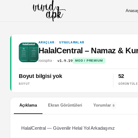
Anasa
ARAÇLAR
UYGULAMALAR
HalalCentral – Namaz & Ku
v1.9.19
roosphx
MOD / PREMIUM
Boyut bilgisi yok
52
BOYUT
GÖRÜNTÜL
Açıklama
Ekran Görüntüleri
Yorumlar
0
HalalCentral — Güvenilir Helal Yol Arkadaşınız