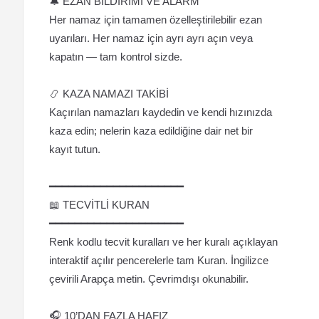
🔔 EZAN BİLDİRİMİ VE ALARM
Her namaz için tamamen özelleştirilebilir ezan
uyarıları. Her namaz için ayrı ayrı açın veya
kapatın — tam kontrol sizde.
📿 KAZA NAMAZI TAKİBİ
Kaçırılan namazları kaydedin ve kendi hızınızda
kaza edin; nelerin kaza edildiğine dair net bir
kayıt tutun.
━━━━━━━━━━━━━━━━━━━━━
📖 TECVİTLİ KURAN
━━━━━━━━━━━━━━━━━━━━━
Renk kodlu tecvit kuralları ve her kuralı açıklayan
interaktif açılır pencerelerle tam Kuran. İngilizce
çevirili Arapça metin. Çevrimdışı okunabilir.
🎧 10’DAN FAZLA HAFIZ