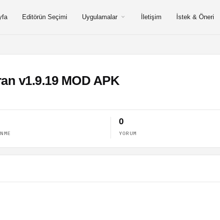
yfa
Editörün Seçimi
Uygulamalar
İletişim
İstek & Öneri
ran v1.9.19 MOD APK
0
ENME
YORUM