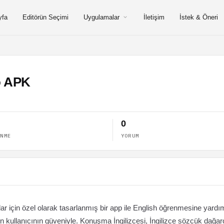
yfa
Editörün Seçimi
Uygulamalar
İletişim
İstek & Öneri
o APK
0
ENME
YORUM
ar için özel olarak tasarlanmış bir app ile English öğrenmesine yardı
n kullanıcının güveniyle. Konuşma İngilizcesi, İngilizce sözcük dağarc