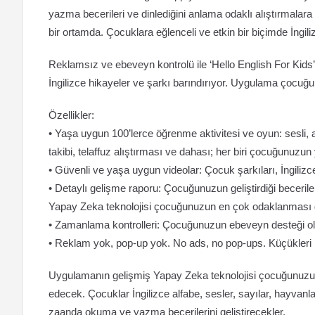
yazma becerileri ve dinlediğini anlama odaklı alıştırmalara
bir ortamda. Çocuklara eğlenceli ve etkin bir biçimde İngili
Reklamsız ve ebeveyn kontrolü ile ‘Hello English For Kids’ 
İngilizce hikayeler ve şarkı barındırıyor. Uygulama çocu
Özellikler:
• Yaşa uygun 100’lerce öğrenme aktivitesi ve oyun: sesli, a
takibi, telaffuz alıştırması ve dahası; her biri çocuğunuz
• Güvenli ve yaşa uygun videolar: Çocuk şarkıları, İngilizc
• Detaylı gelişme raporu: Çocuğunuzun geliştirdiği becerile
Yapay Zeka teknolojisi çocuğunuzun en çok odaklanması ge
• Zamanlama kontrolleri: Çocuğunuzun ebeveyn desteği ol
• Reklam yok, pop-up yok. No ads, no pop-ups. Küçükleri
Uygulamanın gelişmiş Yapay Zeka teknolojisi çocuğunuzun 
edecek. Çocuklar İngilizce alfabe, sesler, sayılar, hayvanl
zaanda okuma ve yazma becerilerini geliştirecekler.