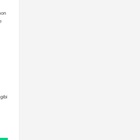
mon
e
gibi