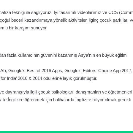
 hafıza tekniği ile sağlıyoruz. İyi tasarımlı videolarımız ve CCS (Com
oğul beceri kazandırmaya yönelik aktiviteler, ilginç çocuk şarkıları v
mlu bir karışım sunuyor.
dan fazla kullanıcının güvenini kazanmış Asya’nın en büyük eğitim
MAI), Google’s Best of 2016 Apps, Google’s Editors’ Choice App 2017,
or India’ 2016 & 2014 ödüllerine layık görülmüştür.
ve davranışıyla ilgili çocuk psikologları, danışmanları ve öğretmenleri 
ile İngilizce öğrenmek için halihazırda İngilizce biliyor olmak gerekli