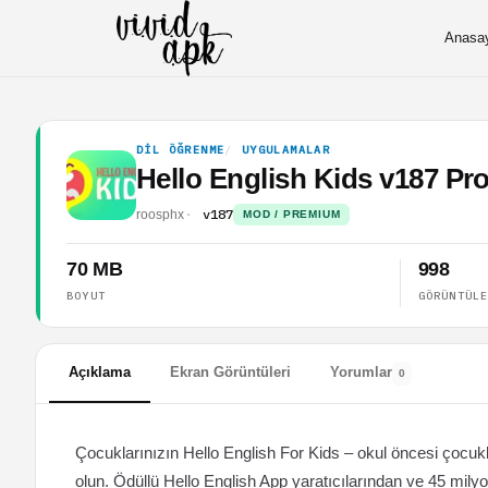
Anasa
DIL ÖĞRENME
UYGULAMALAR
Hello English Kids v187 Pr
v187
roosphx
MOD / PREMIUM
70 MB
998
BOYUT
GÖRÜNTÜL
Açıklama
Ekran Görüntüleri
Yorumlar
0
Çocuklarınızın Hello English For Kids – okul öncesi çocukl
olun. Ödüllü Hello English App yaratıcılarından ve 45 milyo