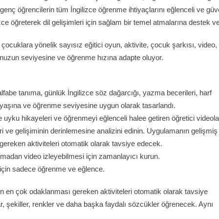
 genç öğrencilerin tüm İngilizce öğrenme ihtiyaçlarını eğlenceli ve güv
zce öğreterek dil gelişimleri için sağlam bir temel atmalarına destek ve
çocuklara yönelik sayısız eğitici oyun, aktivite, çocuk şarkısı, video,
ğunuzun seviyesine ve öğrenme hızına adapte oluyor.
lfabe tanıma, günlük İngilizce söz dağarcığı, yazma becerileri, harf
un yaşına ve öğrenme seviyesine uygun olarak tasarlandı.
e uyku hikayeleri ve öğrenmeyi eğlenceli halee getiren öğretici videola
ri ve gelişiminin derinlemesine analizini edinin. Uygulamanın gelişmiş
reken aktiviteleri otomatik olarak tavsiye edecek.
madan video izleyebilmesi için zamanlayıcı kurun.
 için sadece öğrenme ve eğlence.
en çok odaklanması gereken aktiviteleri otomatik olarak tavsiye
ar, şekiller, renkler ve daha başka faydalı sözcükler öğrenecek. Aynı