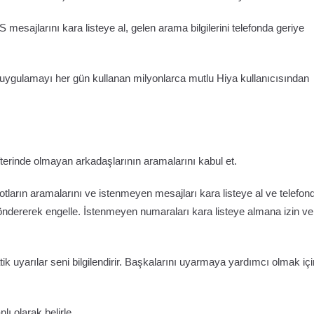
esajlarını kara listeye al, gelen arama bilgilerini telefonda geriye
uygulamayı her gün kullanan milyonlarca mutlu Hiya kullanıcısından
fterinde olmayan arkadaşlarının aramalarını kabul et.
ların aramalarını ve istenmeyen mesajları kara listeye al ve telefon
göndererek engelle. İstenmeyen numaraları kara listeye almana izin v
 uyarılar seni bilgilendirir. Başkalarını uyarmaya yardımcı olmak içi
ı olarak belirle.