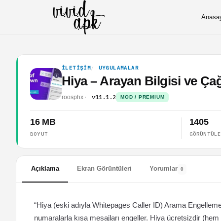
Anasa
İLETIŞIM
UYGULAMALAR
Hiya – Arayan Bilgisi ve Ç
v11.1.2
roosphx
MOD / PREMIUM
16 MB
1405
BOYUT
GÖRÜNTÜL
Açıklama
Ekran Görüntüleri
Yorumlar
0
“Hiya (eski adıyla Whitepages Caller ID) Arama Engelleme 
numaralarla kısa mesajları engeller. Hiya ücretsizdir (hem