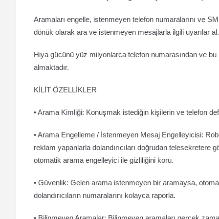
Aramaları engelle, istenmeyen telefon numaralarını ve SMS m
dönük olarak ara ve istenmeyen mesajlarla ilgili uyarılar al.
Hiya gücünü yüz milyonlarca telefon numarasından ve bu 
almaktadır.
KİLİT ÖZELLİKLER
• Arama Kimliği: Konuşmak istediğin kişilerin ve telefon de
• Arama Engelleme / İstenmeyen Mesaj Engelleyicisi: Robot
reklam yapanlarla dolandırıcıları doğrudan telesekretere 
otomatik arama engelleyici ile gizliliğini koru.
• Güvenlik: Gelen arama istenmeyen bir aramaysa, otomatik
dolandırıcıların numaralarını kolayca raporla.
• Bilinmeyen Aramalar: Bilinmeyen aramaları gerçek zamanl