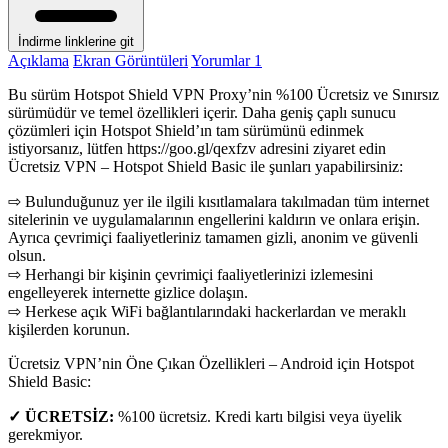
İndirme linklerine git
Açıklama
Ekran Görüntüleri
Yorumlar
1
Bu sürüm Hotspot Shield VPN Proxy’nin %100 Ücretsiz ve Sınırsız
sürümüdür ve temel özellikleri içerir. Daha geniş çaplı sunucu
çözümleri için Hotspot Shield’ın tam sürümünü edinmek
istiyorsanız, lütfen https://goo.gl/qexfzv adresini ziyaret edin
Ücretsiz VPN – Hotspot Shield Basic ile şunları yapabilirsiniz:
⇨ Bulunduğunuz yer ile ilgili kısıtlamalara takılmadan tüm internet
sitelerinin ve uygulamalarının engellerini kaldırın ve onlara erişin.
Ayrıca çevrimiçi faaliyetleriniz tamamen gizli, anonim ve güvenli
olsun.
⇨ Herhangi bir kişinin çevrimiçi faaliyetlerinizi izlemesini
engelleyerek internette gizlice dolaşın.
⇨ Herkese açık WiFi bağlantılarındaki hackerlardan ve meraklı
kişilerden korunun.
Ücretsiz VPN’nin Öne Çıkan Özellikleri – Android için Hotspot
Shield Basic:
✓ ÜCRETSİZ:
%100 ücretsiz. Kredi kartı bilgisi veya üyelik
gerekmiyor.