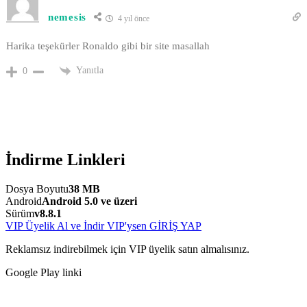
nemesis
4 yıl önce
Harika teşekürler Ronaldo gibi bir site masallah
Yanıtla
0
İndirme Linkleri
Dosya Boyutu
38 MB
Android
Android 5.0 ve üzeri
Sürüm
v8.8.1
VIP Üyelik Al ve İndir
VIP'ysen GİRİŞ YAP
Reklamsız indirebilmek için VIP üyelik satın almalısınız.
Google Play linki