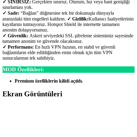
✓ SINIRSIZ:
Gerçekten sınırsız. Oturum, hız veya bant genişliği
sınırlaması yok.
✓ Sade:
“Bağlan” düğmesine tek bir dokunuşla dünyayla
aranızdaki tüm engelleri kaldırın.
✓ Gizlilik:
Kullanıcı faaliyetlerinin
kayıtlarını tutmuyoruz. Hotspot Shield ile internette tamamen
anonim dolaşıyorsunuz.
✓ Güvenlik:
Askeri seviyedeki SSL şifreleme sistemimiz sayesinde
tamamen anonim ve güvende olacaksınız.
✓ Performans:
En hızlı VPN hızının, en stabil ve güvenli
bağlantıların elde edildiğinden emin olmak için tüm VPN
sunucularının tek sahibiyiz.
MOD Özellikleri:
Premium özelliklerin kilidi açıldı.
Ekran Görüntüleri