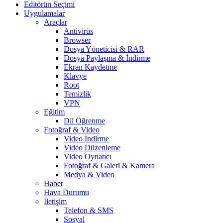
Editörün Seçimi
Uygulamalar
Araçlar
Antivirüs
Browser
Dosya Yöneticisi & RAR
Dosya Paylaşma & İndirme
Ekran Kaydetme
Klavye
Root
Temizlik
VPN
Eğitim
Dil Öğrenme
Fotoğraf & Video
Video İndirme
Video Düzenleme
Video Oynatıcı
Fotoğraf & Galeri & Kamera
Medya & Video
Haber
Hava Durumu
İletişim
Telefon & SMS
Sosyal