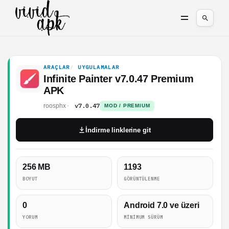
ARAÇLAR
UYGULAMALAR
Infinite Painter v7.0.47 Premium
APK
v7.0.47
roosphx
MOD / PREMIUM
İndirme linklerine git
256 MB
1193
BOYUT
GÖRÜNTÜLENME
0
Android 7.0 ve üzeri
YORUM
MINIMUM SÜRÜM