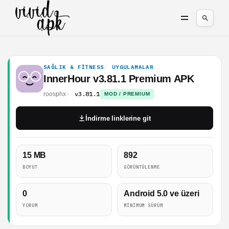
SAĞLIK & FITNESS
UYGULAMALAR
InnerHour v3.81.1 Premium APK
v3.81.1
roosphx
MOD / PREMIUM
İndirme linklerine git
15 MB
892
BOYUT
GÖRÜNTÜLENME
0
Android 5.0 ve üzeri
YORUM
MINIMUM SÜRÜM