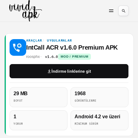
ARAÇLAR
UYGULAMALAR
IntCall ACR v1.6.0 Premium APK
v1.6.0
roosphx
MOD / PREMIUM
İndirme linklerine git
29 MB
1968
BOYUT
GÖRÜNTÜLENME
1
Android 4.2 ve üzeri
YORUM
MINIMUM SÜRÜM