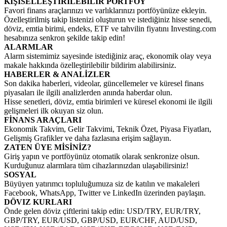
KİŞİSELLEŞTİRİLEBİLİR PORTFÖY
Favori finans araçlarınızı ve varlıklarınızı portföyünüze ekleyin.
Özelleştirilmiş takip listenizi oluşturun ve istediğiniz hisse senedi,
döviz, emtia birimi, endeks, ETF ve tahvilin fiyatını Investing.com
hesabınıza senkron şekilde takip edin!
ALARMLAR
Alarm sistemimiz sayesinde istediğiniz araç, ekonomik olay veya
makale hakkında özelleştirilebilir bildirim alabilirsiniz.
HABERLER & ANALİZLER
Son dakika haberleri, videolar, güncellemeler ve küresel finans
piyasaları ile ilgili analizlerden anında haberdar olun.
Hisse senetleri, döviz, emtia birimleri ve küresel ekonomi ile ilgili
gelişmeleri ilk okuyan siz olun.
FİNANS ARAÇLARI
Ekonomik Takvim, Gelir Takvimi, Teknik Özet, Piyasa Fiyatları,
Gelişmiş Grafikler ve daha fazlasına erişim sağlayın.
ZATEN ÜYE MİSİNİZ?
Giriş yapın ve portföyünüz otomatik olarak senkronize olsun.
Kurduğunuz alarmlara tüm cihazlarınızdan ulaşabilirsiniz!
SOSYAL
Büyüyen yatırımcı topluluğumuza siz de katılın ve makaleleri
Facebook, WhatsApp, Twitter ve LinkedIn üzerinden paylaşın.
DÖVIZ KURLARI
Önde gelen döviz çiftlerini takip edin: USD/TRY, EUR/TRY,
GBP/TRY, EUR/USD, GBP/USD, EUR/CHF, AUD/USD,