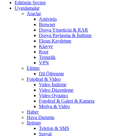
Editörün Seçimi
Uygulamalar
Araçlar
Antivirüs
Browser
Dosya Yöneticisi & RAR
Dosya Paylaşma & İndirme
Ekran Kaydetme
Klavye
Root
Temizlik
VPN
Eğitim
Dil Öğrenme
Fotoğraf & Video
Video İndirme
Video Düzenleme
Video Oynatıcı
Fotoğraf & Galeri & Kamera
Medya & Video
Haber
Hava Durumu
İletişim
Telefon & SMS
Sosyal