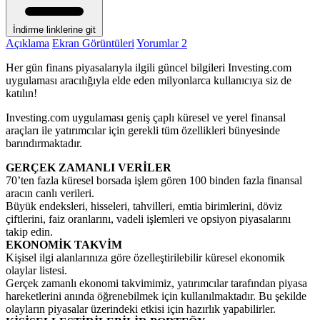
İndirme linklerine git
Açıklama
Ekran Görüntüleri
Yorumlar
2
Her gün finans piyasalarıyla ilgili güncel bilgileri Investing.com
uygulaması aracılığıyla elde eden milyonlarca kullanıcıya siz de
katılın!
Investing.com uygulaması geniş çaplı küresel ve yerel finansal
araçları ile yatırımcılar için gerekli tüm özellikleri bünyesinde
barındırmaktadır.
GERÇEK ZAMANLI VERİLER
70’ten fazla küresel borsada işlem gören 100 binden fazla finansal
aracın canlı verileri.
Büyük endeksleri, hisseleri, tahvilleri, emtia birimlerini, döviz
çiftlerini, faiz oranlarını, vadeli işlemleri ve opsiyon piyasalarını
takip edin.
EKONOMİK TAKVİM
Kişisel ilgi alanlarınıza göre özelleştirilebilir küresel ekonomik
olaylar listesi.
Gerçek zamanlı ekonomi takvimimiz, yatırımcılar tarafından piyasa
hareketlerini anında öğrenebilmek için kullanılmaktadır. Bu şekilde
olayların piyasalar üzerindeki etkisi için hazırlık yapabilirler.