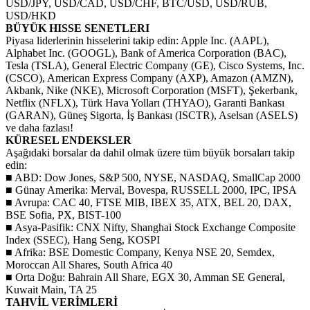
USD/JPY, USD/CAD, USD/CHF, BTC/USD, USD/RUB,
USD/HKD
BÜYÜK HISSE SENETLERI
Piyasa liderlerinin hisselerini takip edin: Apple Inc. (AAPL),
Alphabet Inc. (GOOGL), Bank of America Corporation (BAC),
Tesla (TSLA), General Electric Company (GE), Cisco Systems, Inc.
(CSCO), American Express Company (AXP), Amazon (AMZN),
Akbank, Nike (NKE), Microsoft Corporation (MSFT), Şekerbank,
Netflix (NFLX), Türk Hava Yolları (THYAO), Garanti Bankası
(GARAN), Güneş Sigorta, İş Bankası (ISCTR), Aselsan (ASELS)
ve daha fazlası!
KÜRESEL ENDEKSLER
Aşağıdaki borsalar da dahil olmak üzere tüm büyük borsaları takip
edin:
■ ABD: Dow Jones, S&P 500, NYSE, NASDAQ, SmallCap 2000
■ Günay Amerika: Merval, Bovespa, RUSSELL 2000, IPC, IPSA
■ Avrupa: CAC 40, FTSE MIB, IBEX 35, ATX, BEL 20, DAX,
BSE Sofia, PX, BIST-100
■ Asya-Pasifik: CNX Nifty, Shanghai Stock Exchange Composite
Index (SSEC), Hang Seng, KOSPI
■ Afrika: BSE Domestic Company, Kenya NSE 20, Semdex,
Moroccan All Shares, South Africa 40
■ Orta Doğu: Bahrain All Share, EGX 30, Amman SE General,
Kuwait Main, TA 25
TAHVİL VERİMLERİ