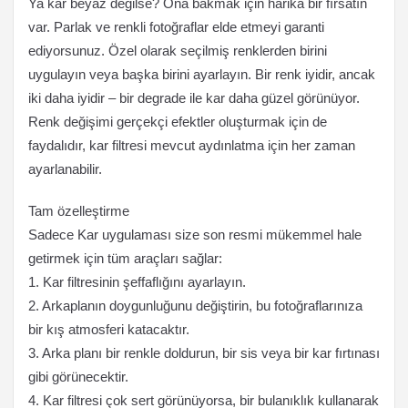
Ya kar beyaz değilse? Ona bakmak için harika bir fırsatın
var. Parlak ve renkli fotoğraflar elde etmeyi garanti
ediyorsunuz. Özel olarak seçilmiş renklerden birini
uygulayın veya başka birini ayarlayın. Bir renk iyidir, ancak
iki daha iyidir – bir degrade ile kar daha güzel görünüyor.
Renk değişimi gerçekçi efektler oluşturmak için de
faydalıdır, kar filtresi mevcut aydınlatma için her zaman
ayarlanabilir.
Tam özelleştirme
Sadece Kar uygulaması size son resmi mükemmel hale
getirmek için tüm araçları sağlar:
1. Kar filtresinin şeffaflığını ayarlayın.
2. Arkaplanın doygunluğunu değiştirin, bu fotoğraflarınıza
bir kış atmosferi katacaktır.
3. Arka planı bir renkle doldurun, bir sis veya bir kar fırtınası
gibi görünecektir.
4. Kar filtresi çok sert görünüyorsa, bir bulanıklık kullanarak