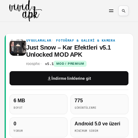
UYGULAMALAR
FOTOĞRAF & GALERI & KAMERA
Just Snow – Kar Efektleri v5.1
Unlocked MOD APK
v5.1
roosphx
MOD / PREMIUM
İndirme linklerine git
6 MB
775
BOYUT
GÖRÜNTÜLENME
0
Android 5.0 ve üzeri
YORUM
MINIMUM SÜRÜM