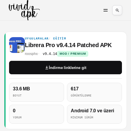
UYGULAMALAR
EĞITIM
Librera Pro v9.4.14 Patched APK
roosphx
v9.4.14
MOD / PREMIUM
İndirme linklerine git
33.6 MB
617
BOYUT
GÖRÜNTÜLENME
0
Android 7.0 ve üzeri
YORUM
MINIMUM SÜRÜM