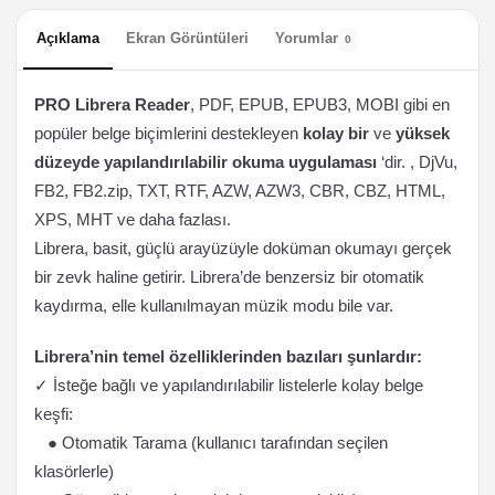
Açıklama
Ekran Görüntüleri
Yorumlar
0
PRO Librera Reader
, PDF, EPUB, EPUB3, MOBI gibi en
popüler belge biçimlerini destekleyen
kolay bir
ve
yüksek
düzeyde yapılandırılabilir okuma uygulaması
‘dir. , DjVu,
FB2, FB2.zip, TXT, RTF, AZW, AZW3, CBR, CBZ, HTML,
XPS, MHT ve daha fazlası.
Librera, basit, güçlü arayüzüyle doküman okumayı gerçek
bir zevk haline getirir. Librera’de benzersiz bir otomatik
kaydırma, elle kullanılmayan müzik modu bile var.
Librera’nin temel özelliklerinden bazıları şunlardır:
✓ İsteğe bağlı ve yapılandırılabilir listelerle kolay belge
keşfi:
● Otomatik Tarama (kullanıcı tarafından seçilen
klasörlerle)