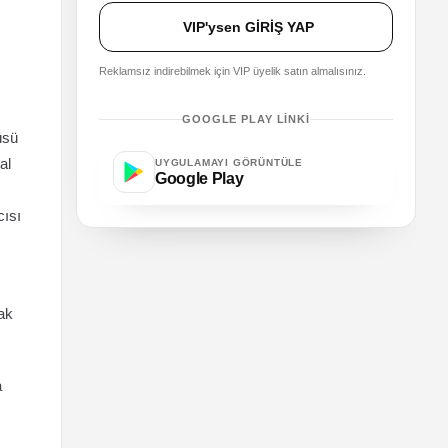
VIP'ysen GİRİŞ YAP
Reklamsız indirebilmek için VIP üyelik satın almalısınız.
GOOGLE PLAY LINKI
üsü
al
UYGULAMAYI GÖRÜNTÜLE
Google Play
cısı
mak
a