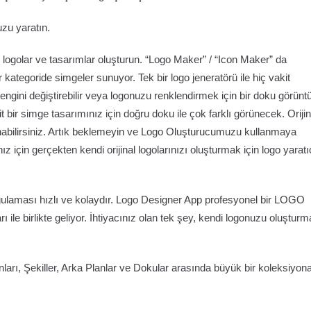
zu yaratın.
logolar ve tasarımlar oluşturun. “Logo Maker” / “Icon Maker” da
 kategoride simgeler sunuyor. Tek bir logo jeneratörü ile hiç vakit
 rengini değiştirebilir veya logonuzu renklendirmek için bir doku görünt
asit bir simge tasarımınız için doğru doku ile çok farklı görünecek. Orijin
llanabilirsiniz. Artık beklemeyin ve Logo Oluşturucumuzu kullanmaya
z için gerçekten kendi orijinal logolarınızı oluşturmak için logo yaratı
ulaması hızlı ve kolaydır. Logo Designer App profesyonel bir LOGO
ile birlikte geliyor. İhtiyacınız olan tek şey, kendi logonuzu oluştur
arı, Şekiller, Arka Planlar ve Dokular arasında büyük bir koleksiyon