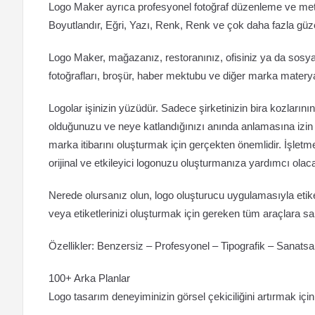
Logo Maker ayrıca profesyonel fotoğraf düzenleme ve meti
Boyutlandır, Eğri, Yazı, Renk, Renk ve çok daha fazla güzel
Logo Maker, mağazanız, restoranınız, ofisiniz ya da sosyal s
fotoğrafları, broşür, haber mektubu ve diğer marka materyall
Logolar işinizin yüzüdür. Sadece şirketinizin bira kozlar
olduğunuzu ve neye katlandığınızı anında anlamasına izin 
marka itibarını oluşturmak için gerçekten önemlidir. İşlet
orijinal ve etkileyici logonuzu oluşturmanıza yardımcı olaca
Nerede olursanız olun, logo oluşturucu uygulamasıyla etike
veya etiketlerinizi oluşturmak için gereken tüm araçlara sah
Özellikler: Benzersiz – Profesyonel – Tipografik – Sanats
100+ Arka Planlar
Logo tasarım deneyiminizin görsel çekiciliğini artırmak için