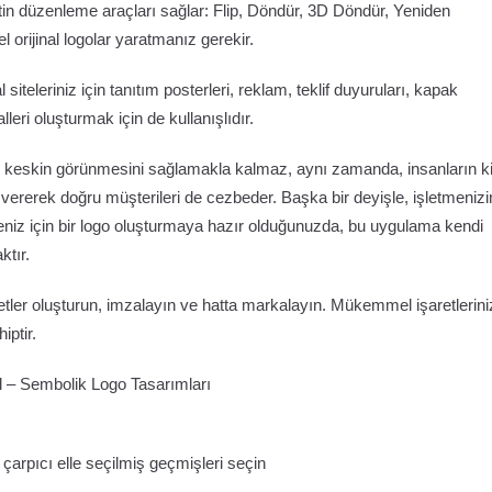
n düzenleme araçları sağlar: Flip, Döndür, 3D Döndür, Yeniden
 orijinal logolar yaratmanız gerekir.
iteleriniz için tanıtım posterleri, reklam, teklif duyuruları, kapak
eri oluşturmak için de kullanışlıdır.
ının keskin görünmesini sağlamakla kalmaz, aynı zamanda, insanların 
vererek doğru müşterileri de cezbeder. Başka bir deyişle, işletmenizi
meniz için bir logo oluşturmaya hazır olduğunuzda, bu uygulama kendi
ktır.
tler oluşturun, imzalayın ve hatta markalayın. Mükemmel işaretlerini
iptir.
al – Sembolik Logo Tasarımları
 çarpıcı elle seçilmiş geçmişleri seçin