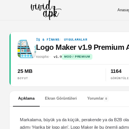
Anasa
İŞ & FINANS
UYGULAMALAR
Logo Maker v1.9 Premium
v1.9
roosphx
MOD / PREMIUM
25 MB
1164
BOYUT
GÖRÜNTÜL
Açıklama
Ekran Görüntüleri
Yorumlar
0
Markalama, büyük ya da küçük, perakende ya da B2B olan he
adımı ‘Harika bir logo alın’. Logo Maker ile bu önemli adımı 