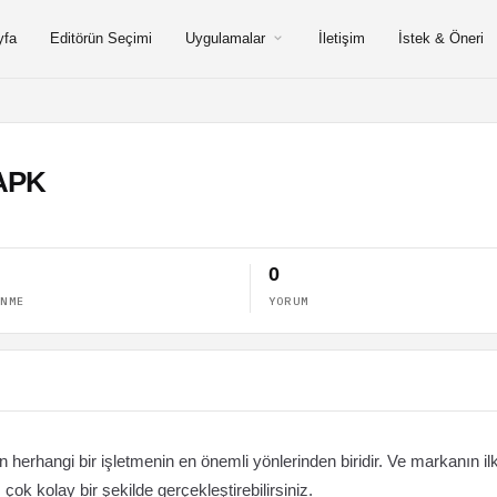
yfa
Editörün Seçimi
Uygulamalar
İletişim
İstek & Öneri
 APK
0
ENME
YORUM
rhangi bir işletmenin en önemli yönlerinden biridir. Ve markanın il
çok kolay bir şekilde gerçekleştirebilirsiniz.