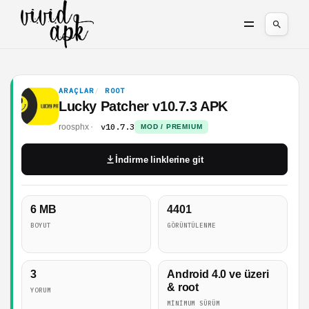
ARAÇLAR
ROOT
Lucky Patcher v10.7.3 APK
v10.7.3
roosphx
MOD / PREMIUM
İndirme linklerine git
6 MB
4401
BOYUT
GÖRÜNTÜLENME
3
Android 4.0 ve üzeri
& root
YORUM
MINIMUM SÜRÜM