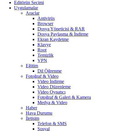
Editörün Seçimi
Uygulamalar
Araçlar
Antivirüs
Browser
Dosya Yöneticisi & RAR
Dosya Paylaşma & İndirme
Ekran Kaydetme
Klavye
Root
Temizlik
VPN
Eğitim
Dil Öğrenme
Fotoğraf & Video
Video İndirme
Video Düzenleme
Video Oynatıcı
Fotoğraf & Galeri & Kamera
Medya & Video
Haber
Hava Durumu
İletişim
Telefon & SMS
Sosyal