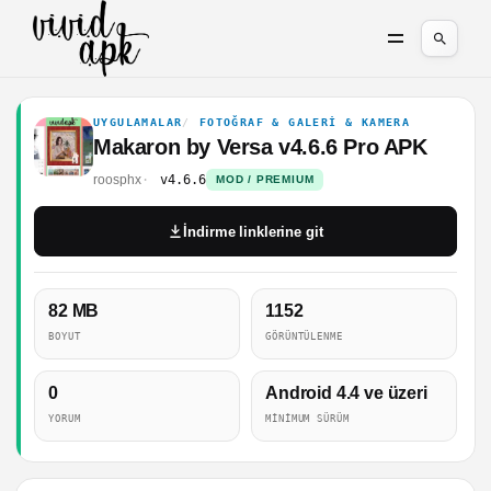
UYGULAMALAR
FOTOĞRAF & GALERI & KAMERA
Makaron by Versa v4.6.6 Pro APK
roosphx
v4.6.6
MOD / PREMIUM
İndirme linklerine git
82 MB
1152
BOYUT
GÖRÜNTÜLENME
0
Android 4.4 ve üzeri
YORUM
MINIMUM SÜRÜM