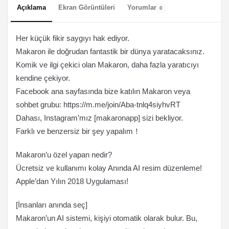
Açıklama
Ekran Görüntüleri
Yorumlar
0
Her küçük fikir saygıyı hak ediyor.
Makaron ile doğrudan fantastik bir dünya yaratacaksınız.
Komik ve ilgi çekici olan Makaron, daha fazla yaratıcıyı
kendine çekiyor.
Facebook ana sayfasında bize katılın Makaron veya
sohbet grubu: https://m.me/join/Aba-tnlq4siyhvRT
Dahası, Instagram’mız [makaronapp] sizi bekliyor.
Farklı ve benzersiz bir şey yapalım！
Makaron’u özel yapan nedir?
Ücretsiz ve kullanımı kolay Anında AI resim düzenleme!
Apple’dan Yılın 2018 Uygulaması!
[İnsanları anında seç]
Makaron’un AI sistemi, kişiyi otomatik olarak bulur. Bu,