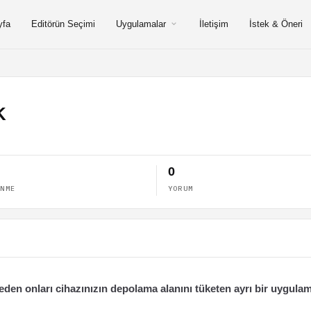
yfa
Editörün Seçimi
Uygulamalar
İletişim
İstek & Öneri
K
0
ENME
YORUM
n onları cihazınızın depolama alanını tüketen ayrı bir uygula