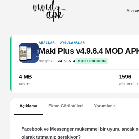
Anasa
ARAÇLAR
UYGULAMALAR
Maki Plus v4.9.6.4 MOD AP
v4.9.6.4
roosphx
MOD / PREMIUM
4 MB
1596
BOYUT
GÖRÜNTÜL
Açıklama
Ekran Görüntüleri
Yorumlar
0
Facebook ve Messenger mükemmel bir uyum, ancak nede
olarak tutmamız gerekiyor?