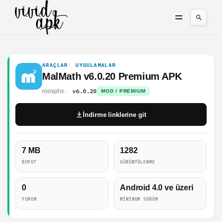
ARAÇLAR
UYGULAMALAR
MalMath v6.0.20 Premium APK
v6.0.20
roosphx
MOD / PREMIUM
İndirme linklerine git
7 MB
1282
BOYUT
GÖRÜNTÜLENME
0
Android 4.0 ve üzeri
YORUM
MINIMUM SÜRÜM