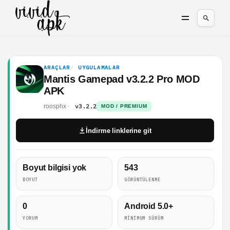
ARAÇLAR
UYGULAMALAR
Mantis Gamepad v3.2.2 Pro MOD
APK
v3.2.2
roosphx
MOD / PREMIUM
İndirme linklerine git
Boyut bilgisi yok
543
BOYUT
GÖRÜNTÜLENME
0
Android 5.0+
YORUM
MINIMUM SÜRÜM