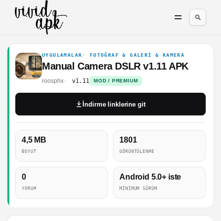
UYGULAMALAR
FOTOĞRAF & GALERI & KAMERA
Manual Camera DSLR v1.11 APK
roosphx
v1.11
MOD / PREMIUM
İndirme linklerine git
4,5 MB
1801
BOYUT
GÖRÜNTÜLENME
0
Android 5.0+ iste
YORUM
MINIMUM SÜRÜM