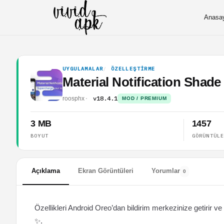
Anasa
UYGULAMALAR
ÖZELLEŞTIRME
Material Notification Shade
v18.4.1
roosphx
MOD / PREMIUM
3 MB
1457
BOYUT
GÖRÜNTÜL
Açıklama
Ekran Görüntüleri
Yorumlar
0
Özellikleri Android Oreo’dan bildirim merkezinize getirir v
✨.