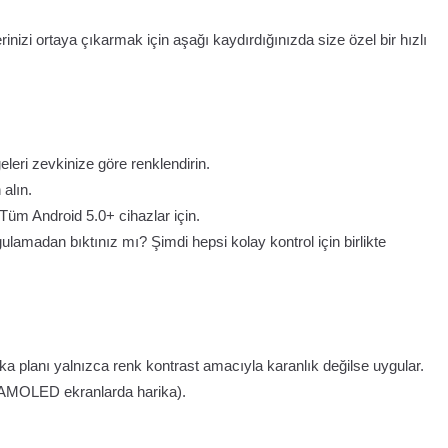
erinizi ortaya çıkarmak için aşağı kaydırdığınızda size özel bir hızlı
leri zevkinize göre renklendirin.
alın.
Tüm Android 5.0+ cihazlar için.
gulamadan bıktınız mı? Şimdi hepsi kolay kontrol için birlikte
 Arka planı yalnızca renk kontrast amacıyla karanlık değilse uygular.
n (AMOLED ekranlarda harika).