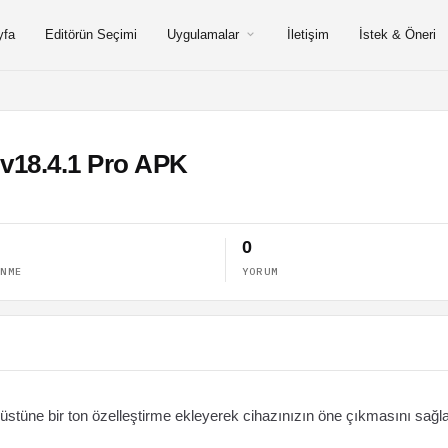
yfa
Editörün Seçimi
Uygulamalar
İletişim
İstek & Öneri
 v18.4.1 Pro APK
0
ENME
YORUM
e üstüne bir ton özelleştirme ekleyerek cihazınızın öne çıkmasını sağl